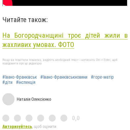
Читайте також:
На Богородчанщині троє дітей жили в
жахливих умовах. ФОТО
Якщо ви помітили помилку, виділіть необхідний текст і натисніть Ctrl + Enter, щоб
повідомити про це редакцію
#Івано-Франківськ
#Івано-Франківськновини
#горе-матір
#діти
#інспекція
Наталія Олексієнко
0,0
Авторизуйтесь
, щоб оцінити