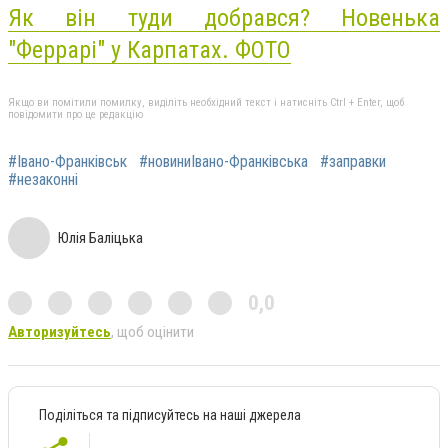
Як він туди добрався? Новенька
"Феррарі" у Карпатах. ФОТО
Якщо ви помітили помилку, виділіть необхідний текст і натисніть Ctrl + Enter, щоб
повідомити про це редакцію
#Івано-Франківськ
#новиниІвано-Франківська
#заправки
#незаконні
Юлія Баліцька
0,0
Авторизуйтесь
, щоб оцінити
Поділіться та підписуйтесь на наші джерела