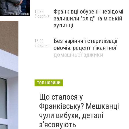
Франківці обурені: невідомі
15:32
6 серпня
залишили "слід" на міській
зупинці
Без варіння і стерилізації
15:00
6 серпня
овочів: рецепт пікантної
домашньої аджики
ТОП НОВИНИ
Що сталося у
Франківську? Мешканці
чули вибухи, деталі
з’ясовують