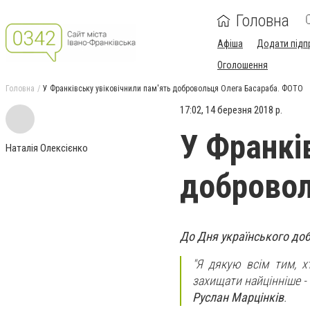
Головна
Афіша
Додати підп
Оголошення
Головна
У Франківську увіковічнили пам'ять добровольця Олега Басараба. ФОТО
17:02, 14 березня 2018 р.
У Франкі
Наталія Олексієнко
добровол
До Дня українського доб
"Я дякую всім тим, х
захищати найцінніше - 
Руслан Марцінків
.