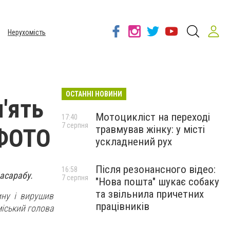
Нерухомість
ОСТАННІ НОВИНИ
м'ять
Мотоцикліст на переході
17:40
7 серпня
травмував жінку: у місті
 ФОТО
ускладнений рух
Після резонансного відео:
16:58
асарабу.
7 серпня
"Нова пошта" шукає собаку
та звільнила причетних
ину і вирушив
працівників
іський голова