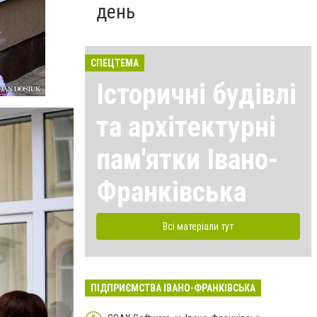
день
СПЕЦТЕМА
Історичні будівлі
та архітектурні
пам'ятки Івано-
Франківська
Всі матеріали тут
ПІДПРИЄМСТВА ІВАНО-ФРАНКІВСЬКА