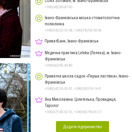
COAX Software, м. Івано-Франківськ
+380(68)240-87-00
Івано-Франківська міська стоматологічна
поліклініка
+380(34)253-32-08, +380(34)253-03-96
ПриватБанк, Івано-Франківськ
Медична практика Leleka (Лелека), м. Івано-
Франківськ
+380(66)382-40-80
Приватна школа-садок «Перша ластівка», Івано-
Франківськ
+380(34)253-03-02, +380(50)574-19-41
Яна Миколаївна. Цілителька, Провидиця,
Таролог
+380(67)183-02-35, +380(66)790-81-27
Додати підприємство