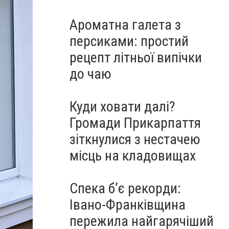
Ароматна галета з
персиками: простий
рецепт літньої випічки
до чаю
Куди ховати далі?
Громади Прикарпаття
зіткнулися з нестачею
місць на кладовищах
Спека б’є рекорди:
Івано-Франківщина
пережила найгарячіший