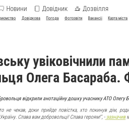
Новини
Довідник
Дозвілля
риємство
Довідкова
Погода
Фотозвіти
Вакансії
Карта міста
вську увіковічнили па
ьця Олега Басараба.
ровольця відкрили анотаційну дошку учаснику АТО Олегу Б
то не чекав, доки прийде повістка, хто покинув дім, род
Україну. Слава вам добровольці! Слава героям!", -
зазначив
м