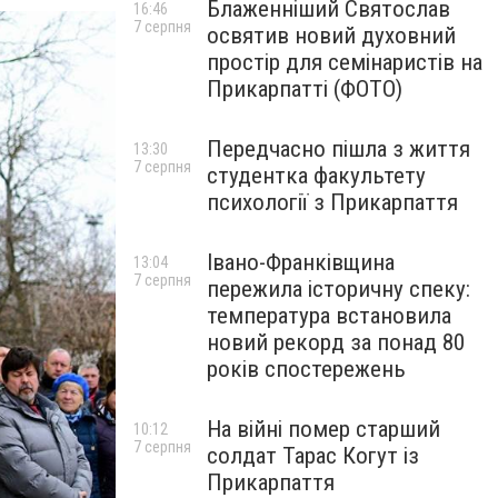
Блаженніший Святослав
16:46
7 серпня
освятив новий духовний
простір для семінаристів на
Прикарпатті (ФОТО)
Передчасно пішла з життя
13:30
7 серпня
студентка факультету
психології з Прикарпаття
Івано-Франківщина
13:04
7 серпня
пережила історичну спеку:
температура встановила
новий рекорд за понад 80
років спостережень
На війні помер старший
10:12
7 серпня
солдат Тарас Когут із
Прикарпаття