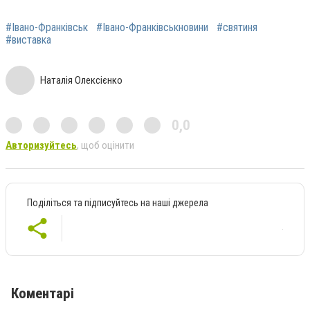
#Івано-Франківськ
#Івано-Франківськновини
#святиня
#виставка
Наталія Олексієнко
0,0
Авторизуйтесь
, щоб оцінити
Поділіться та підписуйтесь на наші джерела
Коментарі