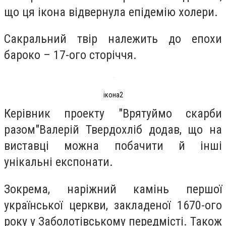
що ця ікона відвернула епідемію холери.
Сакральний твір належить до епохи
бароко – 17-ого сторіччя.
ікона2
Керівник проекту "Врятуймо скарби
разом"Валерій Твердохліб додав, що на
виставці можна побачити й інші
унікальні експонати.
Зокрема, наріжний камінь першої
української церкви, закладеної 1670-ого
року у Заболотівському передмісті. Також