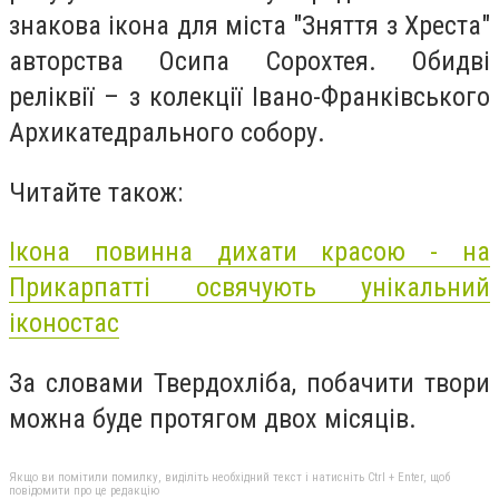
знакова ікона для міста "Зняття з Хреста"
авторства Осипа Сорохтея. Обидві
реліквії – з колекції Івано-Франківського
Архикатедрального собору.
Читайте також:
Ікона повинна дихати красою - на
Прикарпатті освячують унікальний
іконостас
За словами Твердохліба, побачити твори
можна буде протягом двох місяців.
Якщо ви помітили помилку, виділіть необхідний текст і натисніть Ctrl + Enter, щоб
повідомити про це редакцію