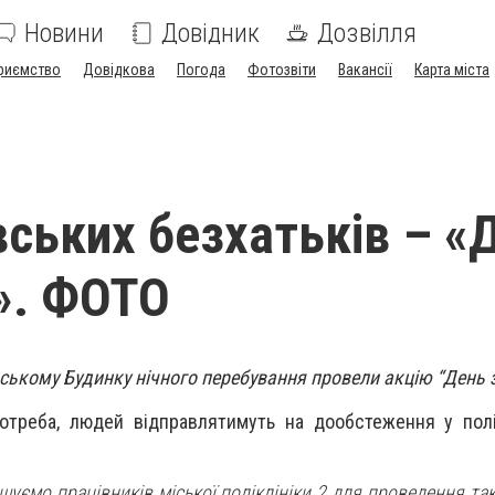
Новини
Довідник
Дозвілля
риємство
Довідкова
Погода
Фотозвіти
Вакансії
Карта міста
вських безхатьків – «
». ФОТО
вському Будинку нічного перебування провели акцію “День 
отреба, людей відправлятимуть на дообстеження у полі
шуємо працівників міської поліклініки 2 для проведення так