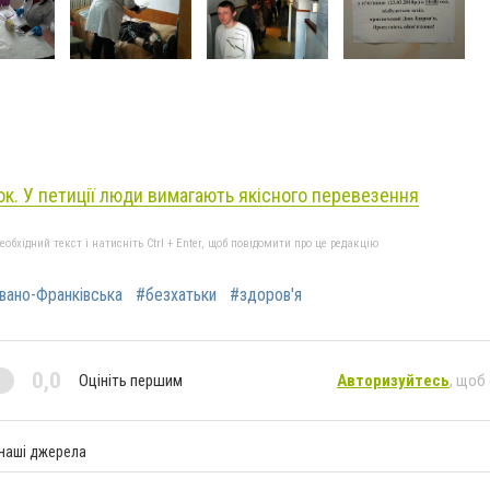
к. У петиції люди вимагають якісного перевезення
бхідний текст і натисніть Ctrl + Enter, щоб повідомити про це редакцію
вано-Франківська
#безхатьки
#здоров'я
0,0
Оцініть першим
Авторизуйтесь
, щоб
 наші джерела