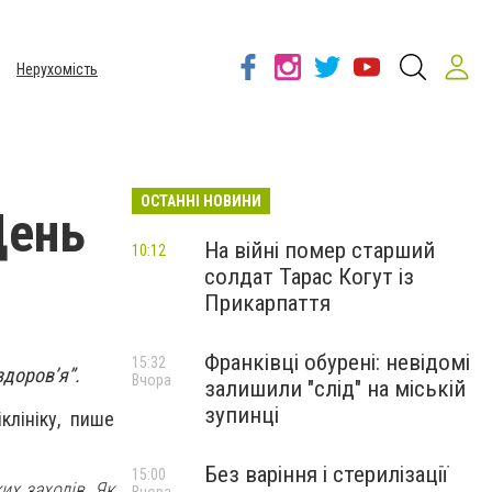
Нерухомість
ОСТАННІ НОВИНИ
День
На війні помер старший
10:12
солдат Тарас Когут із
Прикарпаття
Франківці обурені: невідомі
15:32
здоров’я”.
Вчора
залишили "слід" на міській
зупинці
клініку, пише
Без варіння і стерилізації
15:00
их заходів. Як