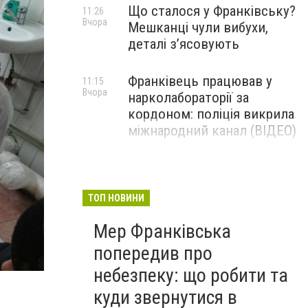
Що сталося у Франківську?
11:26
Вчора
Мешканці чули вибухи,
деталі з’ясовують
Франківець працював у
11:15
Вчора
нарколабораторії за
кордоном: поліція викрила
міжнародний канал (ВІДЕО)
ТОП НОВИНИ
Мер Франківська
попередив про
небезпеку: що робити та
куди звернутися в