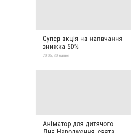
Супер акція на напвчання
знижка 50%
20:05, 30 липня
Аніматор для дитячого
Дня Народження, свята,