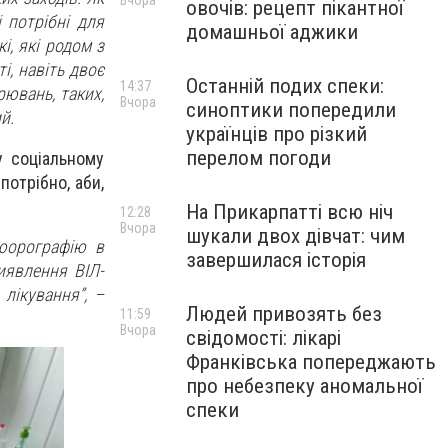
Вчора
овочів: рецепт пікантної
 потрібні для
домашньої аджики
, які родом з
і, навіть двоє
Останній подих спеки:
14:37
рювань, таких,
Вчора
синоптики попередили
й.
українців про різкий
перелом погоди
у соціальному
потрібно, аби,
На Прикарпатті всю ніч
12:28
Вчора
шукали двох дівчат: чим
люорографію в
завершилася історія
виявлення ВІЛ-
лікування”, –
Людей привозять без
11:59
Вчора
свідомості: лікарі
Франківська попереджають
про небезпеку аномальної
спеки