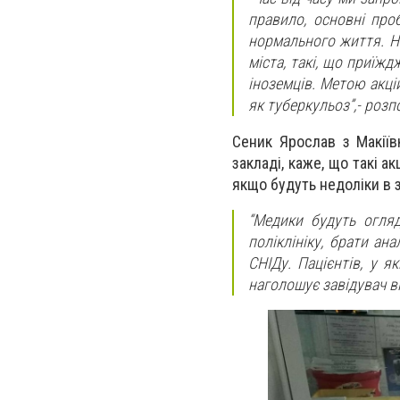
правило, основні проб
нормального життя. На
міста, такі, що приїжд
іноземців. Метою акці
як туберкульоз”,- розп
Сеник Ярослав з Макіїв
закладі, каже, що такі а
якщо будуть недоліки в з
“Медики будуть огляд
поліклініку, брати ан
СНІДу. Пацієнтів, у я
наголошує завідувач в