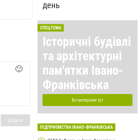
день
СПЕЦТЕМА
Історичні будівлі
та архітектурні
пам'ятки Івано-
🙂
Франківська
Всі матеріали тут
Додати
ПІДПРИЄМСТВА ІВАНО-ФРАНКІВСЬКА