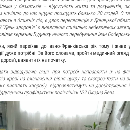
леми у безхатьків – відсутність житла та документів, які
 ночівлю до нас щодня приходить близько 20 людей. Є такі
жають з ближніх сіл, є двоє переселенців з Донецької област
й “День здоров’я” є виявлення соціально небезпечних захво
овідає керівник Будинку нічного перебування Іван Боберськи
ки, який переїхав до Івано-Франківська рік тому і живе 
кції дуже потрібні. За його словами, пройти медичний огляд 
доров’ї, виявити їх на початку.
ати відвідувачів акції, при потребі направляти їх на ф
аліз крові на визначення рівня цукру та експрес-тести на 
ких виявлять хворобу, відправлятимуть на дообстеження і 
ідділенням профілактики поліклініки №2 Оксана Бевз.