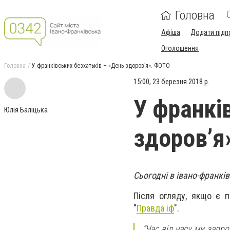
Головна
Афіша
Додати підп
Оголошення
Головна
У франківських безхатьків – «День здоров’я». ФОТО
15:00, 23 березня 2018 р.
У франкі
Юлія Баліцька
здоров’я
Сьогодні в івано-франкі
Після огляду, якщо є п
"
Правда іф
".
“Час від часу ми запро