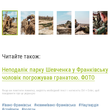
Читайте також:
Неподалік парку Шевченка у Франківську
чоловік погрожував гранатою. ФОТО
Якщо ви помітили помилку, виділіть необхідний текст і натисніть Ctrl + Enter, щоб
повідомити про це редакцію
#Івано-Франківськ
#новиниІвано-Франківська
#Нацгвардія
#спайпери
#полігон