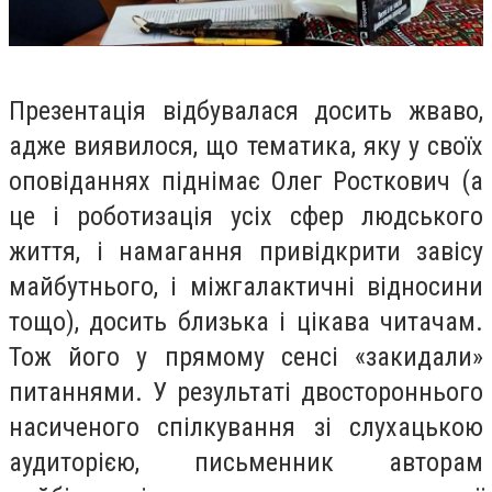
Презентація відбувалася досить жваво,
адже виявилося, що тематика, яку у своїх
оповіданнях піднімає Олег Росткович (а
це і роботизація усіх сфер людського
життя, і намагання привідкрити завісу
майбутнього, і міжгалактичні відносини
тощо), досить близька і цікава читачам.
Тож його у прямому сенсі «закидали»
питаннями. У результаті двостороннього
насиченого спілкування зі слухацькою
аудиторією, письменник авторам