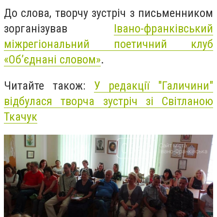
До слова, творчу зустріч з письменником
зорганізував
Івано-франківський
міжрегіональний поетичний клуб
«Об’єднані словом»
.
Читайте також:
У редакції "Галичини"
відбулася творча зустріч зі Світланою
Ткачук