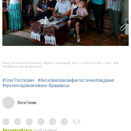
Якщо ви помітили помилку, виділіть необхідний текст і натисніть Ctrl + Enter, щоб
повідомити про це редакцію
#ОлегРосткович
#Веселіінезовсімфантастичніоповідання
#презентаціякнигиІвано-Франківськ
Леся Геник
0,0
Авторизуйтесь
, щоб оцінити