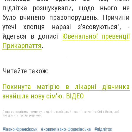
підлітка розшукували, щодо нього не
було вчинено правопорушень. Причини
утечі хлопця наразі з’ясовуються", -
йдеться в дописі
Ювенальної превенції
Прикарпаття
.
Читайте також:
Покинута матір'ю в лікарні дівчинка
знайшла нову сім'ю. ВІДЕО
Якщо ви помітили помилку, виділіть необхідний текст і натисніть Ctrl + Enter, щоб
повідомити про це редакцію
#Івано-Франківськ
#новиниІвано-Франківська
#підліток