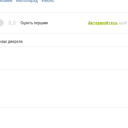
новини
#велопарад
#анонс
0,0
Оцініть першим
Авторизуйтесь
, щоб
 наші джерела