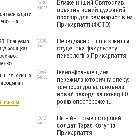
Блаженніший Святослав
16:46
Вчора
освятив новий духовний
ояться їздити
простір для семінаристів на
нено. На
Прикарпатті (ФОТО)
Передчасно пішла з життя
230. Плануємо
13:30
Вчора
студентка факультету
им учасницям
психології з Прикарпаття
расиво,
ченко.
Івано-Франківщина
13:04
н- ап: сукні з
Вчора
пережила історичну спеку:
 неодмінні
температура встановила
новий рекорд за понад 80
років спостережень
раїнським
На війні помер старший
10:12
Вчора
солдат Тарас Когут із
Прикарпаття