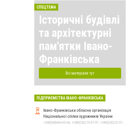
СПЕЦТЕМА
Історичні будівлі
та архітектурні
пам'ятки Івано-
Франківська
Всі матеріали тут
ПІДПРИЄМСТВА ІВАНО-ФРАНКІВСЬКА
Івано-Франківська обласна організація
Національної спілки художників України
+380(68)664-65-66, +380(34)275-07-97, +380(34)222-47-79, +380(66)442-65-51