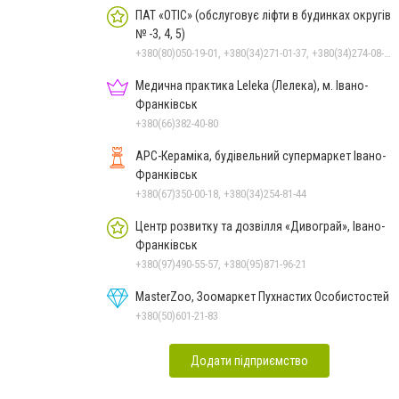
ПАТ «ОТІС» (обслуговує ліфти в будинках округів
№ -3, 4, 5)
+380(80)050-19-01, +380(34)271-01-37, +380(34)274-08-40
Медична практика Leleka (Лелека), м. Івано-
Франківськ
+380(66)382-40-80
АРС-Кераміка, будівельний супермаркет Івано-
Франківськ
+380(67)350-00-18, +380(34)254-81-44
Центр розвитку та дозвілля «Дивограй», Івано-
Франківськ
+380(97)490-55-57, +380(95)871-96-21
MasterZoo, Зоомаркет Пухнастих Особистостей
+380(50)601-21-83
Додати підприємство