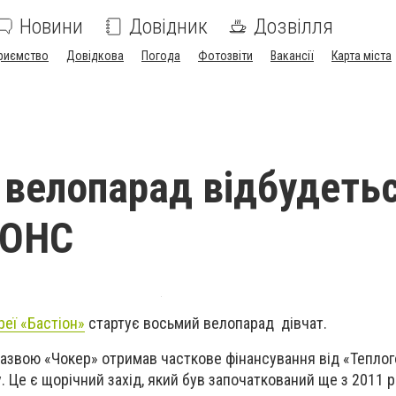
Новини
Довідник
Дозвілля
риємство
Довідкова
Погода
Фотозвіти
Вакансії
Карта міста
 велопарад відбудетьс
НОНС
реї «Бастіон»
стартує восьмий велопарад дівчат.
назвою «Чокер» отримав часткове фінансування від «Теплог
. Це є щорічний захід, який був започаткований ще з 2011 