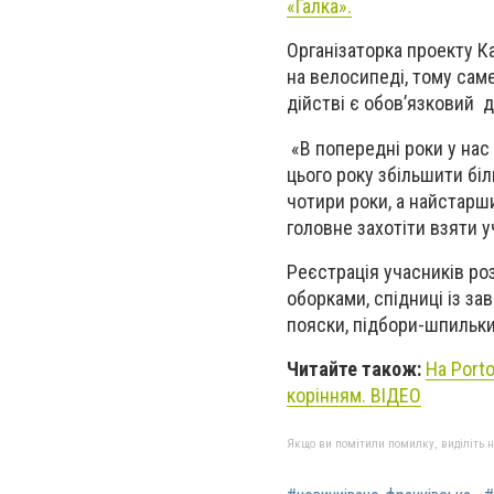
«Галка».
Організаторка проекту К
на велосипеді, тому сам
дійстві є обов’язковий д
«В попередні роки у нас 
цього року збільшити бі
чотири роки, а найстарш
головне захотіти взяти у
Реєстрація учасників роз
оборками, спідниці із за
пояски, підбори-шпильки,
Читайте також:
На Porto
корінням. ВІДЕО
Якщо ви помітили помилку, виділіть нео