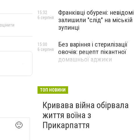
Франківці обурені: невідомі
15:32
6 серпня
залишили "слід" на міській
 оцінити
зупинці
Без варіння і стерилізації
15:00
6 серпня
овочів: рецепт пікантної
домашньої аджики
ТОП НОВИНИ
Кривава війна обірвала
життя воїна з
Прикарпаття
🙂