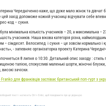
атерина Чередніченко каже, що дуже мало жінок та дівчат б
е цей захід допоможе кожній учасниці відчувати себе впев
рес-код – сукня.
була мінімальна кількість учасників – 20, а максимальна – 
льшість учасників. Наша вікова категорія різна, наймолодш
им – сімдесят. Велосипед і сукня – це зовсім нормально і к
часть», - запевняє організаторка проекту Катерина Чередні
почнеться 8 липня о 10:30. Детальний опис заходу : стиль пі
вищеною талією, спокусливі маленькі шорти, жіночні блузки,
 високі зачіски.
 Franko для франківців заспіває британський поп-гурт з ук
бхідний текст і натисніть Ctrl + Enter, щоб повідомити про це редакцію