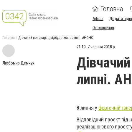
Головна
Афіша
Додати підп
Оголошення
Головна
Дівчачий велопарад відбудеться в липні. АНОНС
21:10, 7 червня 2018 р.
Дівчачий
Любомир Демчук
липні. А
8 липня у
фортечній гале
Відповідний проект під 
реалізацію свого проекту