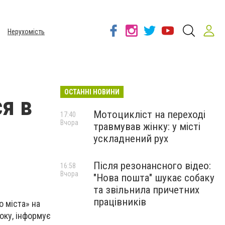
Нерухомість
ОСТАННІ НОВИНИ
я в
Мотоцикліст на переході
17:40
Вчора
травмував жінку: у місті
ускладнений рух
Після резонансного відео:
16:58
Вчора
"Нова пошта" шукає собаку
та звільнила причетних
працівників
о міста» на
року, інформує