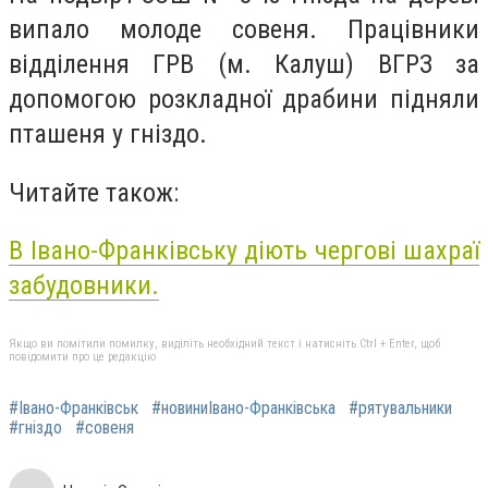
випало молоде совеня. Працівники
відділення ГРВ (м. Калуш) ВГРЗ за
допомогою розкладної драбини підняли
пташеня у гніздо.
Читайте також:
В Івано-Франківську діють чергові шахраї
забудовники.
Якщо ви помітили помилку, виділіть необхідний текст і натисніть Ctrl + Enter, щоб
повідомити про це редакцію
#Івано-Франківськ
#новиниІвано-Франківська
#рятувальники
#гніздо
#совеня