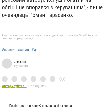
обгін і не впорався з керуванням",- пише
очевидець
Роман Тарасенко
‎.
Якщо ви помітили помилку, виділіть необхідний текст і натисніть Ctrl + Enter, щоб
повідомити про це редакцію
#новини
#калуш
#дтп
pressman
журналіст
0,0
Авторизуйтесь
, щоб оцінити
Поділіться та підписуйтесь на наші джерела