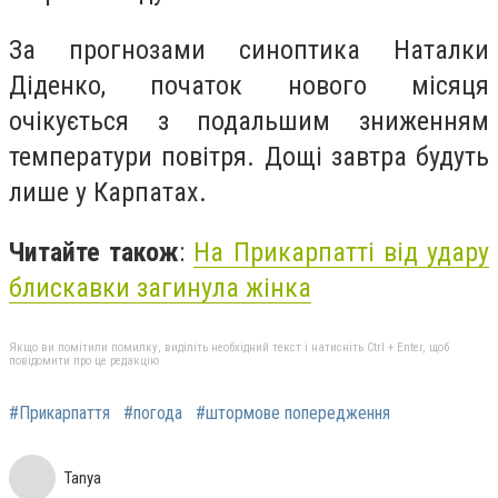
За прогнозами синоптика Наталки
Діденко, початок нового місяця
очікується з подальшим зниженням
температури повітря. Дощі завтра будуть
лише у Карпатах.
Читайте також
:
На Прикарпатті від удару
блискавки загинула жінка
Якщо ви помітили помилку, виділіть необхідний текст і натисніть Ctrl + Enter, щоб
повідомити про це редакцію
#Прикарпаття
#погода
#штормове попередження
Tanya