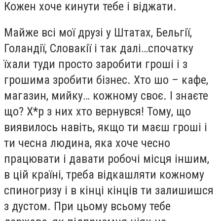
Кожен хоче кинути тебе і віджати.
Майже всі мої друзі у Штатах, Бельгії,
Голандії, Словакії і так далі…спочатку
їхали туди просто заробити гроші і з
грошима зробити бізнес. Хто шо – кафе,
магазин, мийку… кожному своє. І знаєте
що? Х*р з них хто вернувся! Тому, що
виявилось навіть, якщо ти маєш гроші і
ти чесна людина, яка хоче чесно
працювати і давати робочі місця іншим,
в цій країні, треба відкашляти кожному
спиногризу і в кінці кінців ти залишишся
з дустом. При цьому всьому тебе