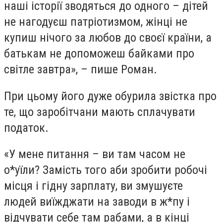
наші історії зводяться до одного – дітей
не нагодуєш патріотизмом, жінці не
купиш нічого за любов до своєї країни, а
батькам не допоможеш байками про
світле завтра», – пише Роман.
При цьому його дуже обурила звістка про
те, що заробітчани мають сплачувати
податок.
«У мене питання – ви там часом не
о*уїли? Замість того аби зробити робочі
місця і гідну зарплату, ви змушуєте
людей виїжджати на заводи в ж*пу і
відчувати себе там рабами, а в кінці