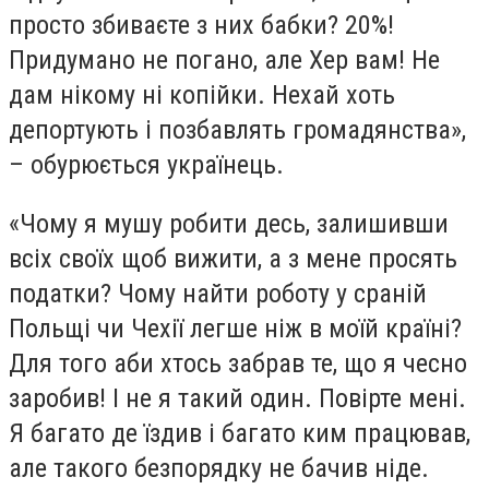
просто збиваєте з них бабки? 20%!
Придумано не погано, але Хер вам! Не
дам нікому ні копійки. Нехай хоть
депортують і позбавлять громадянства»,
– обурюється українець.
«Чому я мушу робити десь, залишивши
всіх своїх щоб вижити, а з мене просять
податки? Чому найти роботу у сраній
Польщі чи Чехії легше ніж в моїй країні?
Для того аби хтось забрав те, що я чесно
заробив! І не я такий один. Повірте мені.
Я багато де їздив і багато ким працював,
але такого безпорядку не бачив ніде.