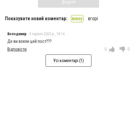
Додати
Показувати новий коментар:
внизу
вгорі
Володимир
4 червня 2020 р., 18:14
Де ви взяли цей пост???
Відповісти
0
0
Усі коментарі (1)