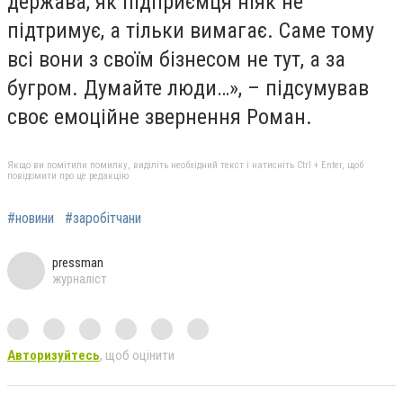
держава, як підприємця ніяк не
підтримує, а тільки вимагає. Саме тому
всі вони з своїм бізнесом не тут, а за
бугром. Думайте люди…», – підсумував
своє емоційне звернення Роман.
Якщо ви помітили помилку, виділіть необхідний текст і натисніть Ctrl + Enter, щоб
повідомити про це редакцію
#новини
#заробітчани
pressman
журналіст
Авторизуйтесь
, щоб оцінити