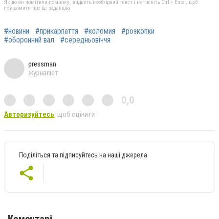
Якщо ви помітили помилку, виділіть необхідний текст і натисніть Ctrl + Enter, щоб
повідомити про це редакцію
#новини
#прикарпаття
#коломия
#розкопки
#оборонний вал
#середньовіччя
pressman
журналіст
0,0
Авторизуйтесь
, щоб оцінити
Поділіться та підписуйтесь на наші джерела
Коментарі