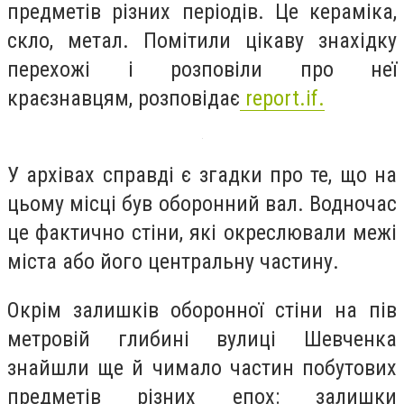
предметів різних періодів. Це кераміка,
скло, метал. Помітили цікаву знахідку
перехожі і розповіли про неї
краєзнавцям, розповідає
report.if.
У архівах справді є згадки про те, що на
цьому місці був оборонний вал. Водночас
це фактично стіни, які окреслювали межі
міста або його центральну частину.
Окрім залишків оборонної стіни на пів
метровій глибині вулиці Шевченка
знайшли ще й чимало частин побутових
предметів різних епох: залишки