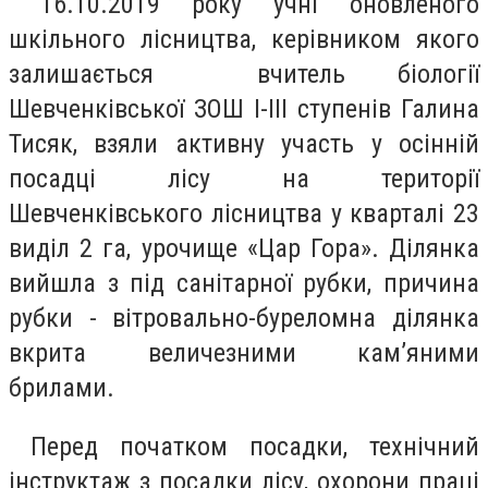
16.10.2019 року учні оновленого
шкільного лісництва, керівником якого
залишається вчитель біології
Шевченківської ЗОШ І-ІІІ ступенів Галина
Тисяк, взяли активну участь у осінній
посадці лісу на території
Шевченківського лісництва у кварталі 23
виділ 2 га, урочище «Цар Гора». Ділянка
вийшла з під санітарної рубки, причина
рубки - вітровально-буреломна ділянка
вкрита величезними кам’яними
брилами.
Перед початком посадки, технічний
інструктаж з посадки лісу, охорони праці