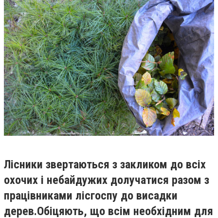
Лісники звертаються
з закликом
до всіх
охочих і небайдужих долуч
а
тися разом з
працівниками лісгоспу до висадки
дерев
.
О
біцяють, що всім необхідним для