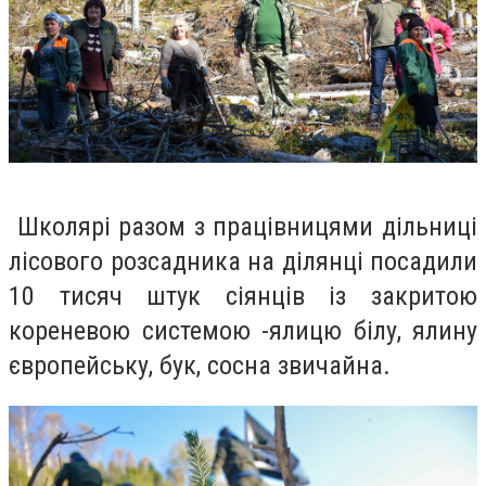
Школярі разом з працівницями дільниці
лісового розсадника на ділянці посадили
10 тисяч штук сіянців із закритою
кореневою системою -ялицю білу, ялину
європейську, бук, сосна звичайна.