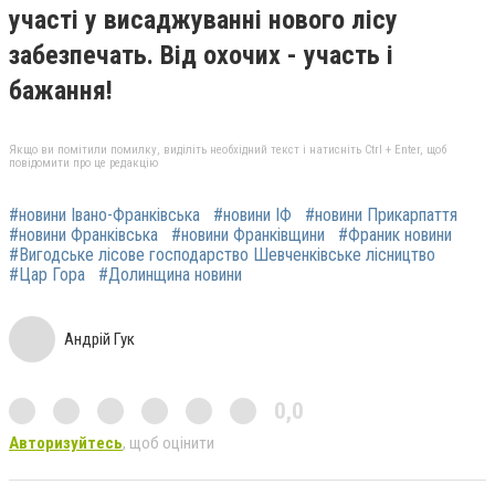
участі у висаджуванні нового лісу
забезпечать. Від охочих - участь і
бажання!
Якщо ви помітили помилку, виділіть необхідний текст і натисніть Ctrl + Enter, щоб
повідомити про це редакцію
#новини Івано-Франківська
#новини ІФ
#новини Прикарпаття
#новини Франківська
#новини Франківщини
#Франик новини
#Вигодське лісове господарство Шевченківське лісництво
#Цар Гора
#Долинщина новини
Андрій Гук
0,0
Авторизуйтесь
, щоб оцінити