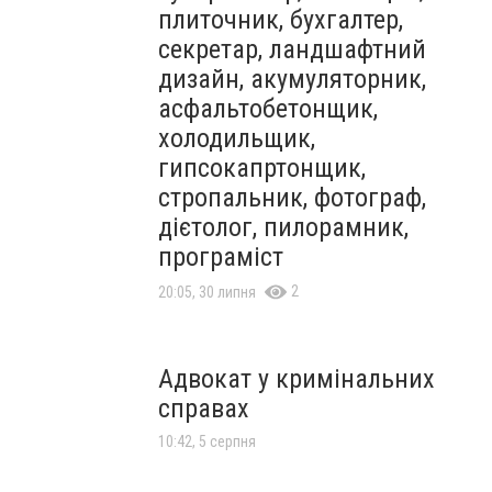
плиточник, бухгалтер,
секретар, ландшафтний
дизайн, акумуляторник,
асфальтобетонщик,
холодильщик,
гипсокапртонщик,
стропальник, фотограф,
дієтолог, пилорамник,
програміст
2
20:05, 30 липня
Адвокат у кримінальних
справах
10:42, 5 серпня