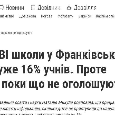
Новини
Довідник
Дозвілля
риємство
Довідкова
Погода
Фотозвіти
Вакансії
Карта міста
н поки що не оголошують
ВІ школи у Франківськ
уже 16% учнів. Проте
 поки що не оголошую
вління освіти і науки Наталія Микула розповіла, що праці
ьнюють інформацію, скільки дітей не приступили до навча
переднім тижнем, цей показник зріс на 1%.