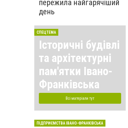
пережила найгарячіший
день
СПЕЦТЕМА
Історичні будівлі
та архітектурні
пам'ятки Івано-
Франківська
Всі матеріали тут
ПІДПРИЄМСТВА ІВАНО-ФРАНКІВСЬКА