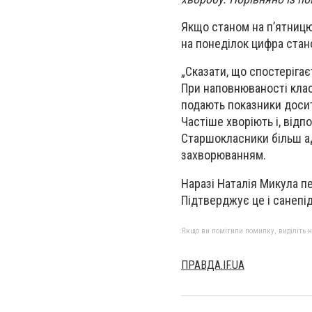
Якщо станом на п’ятницю
на понеділок цифра стано
„Сказати, що спостеріга
При наповнюваності класі
подають показники досить
Частіше хворіють і, відп
Старшокласники більш ад
захворюванням.
Наразі Наталія Микула п
Підтверджує це і санепі
Якщо ви помітили помилку, виділіть нео
ПРАВДА.IF.UA