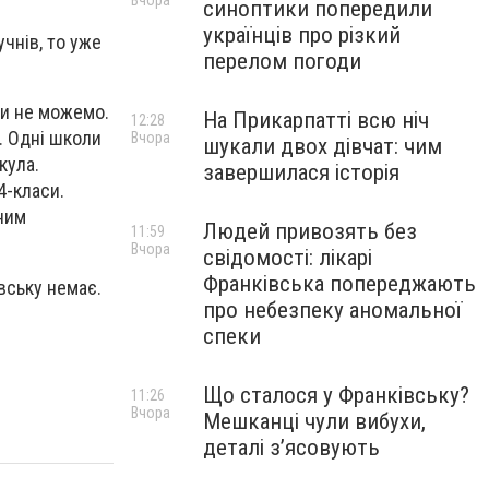
Вчора
синоптики попередили
українців про різкий
чнів, то уже
перелом погоди
ми не можемо.
На Прикарпатті всю ніч
12:28
я. Одні школи
Вчора
шукали двох дівчат: чим
икула.
завершилася історія
4-класи.
ним
Людей привозять без
11:59
Вчора
свідомості: лікарі
Франківська попереджають
вську немає.
про небезпеку аномальної
спеки
Що сталося у Франківську?
11:26
Вчора
Мешканці чули вибухи,
деталі з’ясовують