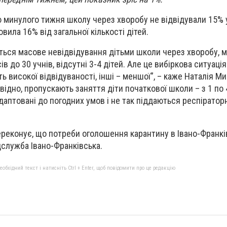
 минулого тижня школу через хворобу не відвідували 15% у
вила 16% від загальної кількості дітей.
ється масове невідвідування дітьми школи через хворобу, 
в до 30 учнів, відсутні 3-4 дітей. Але це вибіркова ситуаці
 високої відвідуваності, інші – меншої”, – каже Наталія М
овідно, пропускають заняття діти початкової школи – з 1 по 
аптовані до погодних умов і не так піддаються респіратор
ереконує, що потреби оголошення карантину в Івано-Франкі
дслужба Івано-Франківська.
бхідний текст і натисніть Ctrl + Enter, щоб повідомити про це редакцію