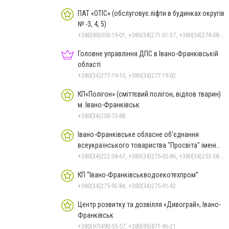
ПАТ «ОТІС» (обслуговує ліфти в будинках округів
№ -3, 4, 5)
+380(80)050-19-01, +380(34)271-01-37, +380(34)274-08-40
Головне управління ДПС в Івано-Франківській
області
+380(34)277-19-10, +380(34)277-19-02
КП«Полігон» (сміттєвий полігон, відлов тварин)
м. Івано-Франківськ
+380(34)250-73-88
Івано-Франківське обласне об'єднання
всеукраїнського товариства "Просвіта" імені
Тараса Шевченка
+380(34)222-38-67, +380(34)275-05-86, +380(34)253-38-67
КП “Івано-Франківськводоекотехпром”
+380(34)275-92-84, +380(34)275-91-42
Центр розвитку та дозвілля «Дивограй», Івано-
Франківськ
+380(97)490-55-57, +380(95)871-96-21