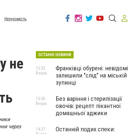
Нерухомість
ОСТАННІ НОВИНИ
у не
Франківці обурені: невідомі
15:32
Вчора
залишили "слід" на міській
зупинці
ть
Без варіння і стерилізації
15:00
Вчора
овочів: рецепт пікантної
домашньої аджики
вники
ння через
Останній подих спеки:
14:37