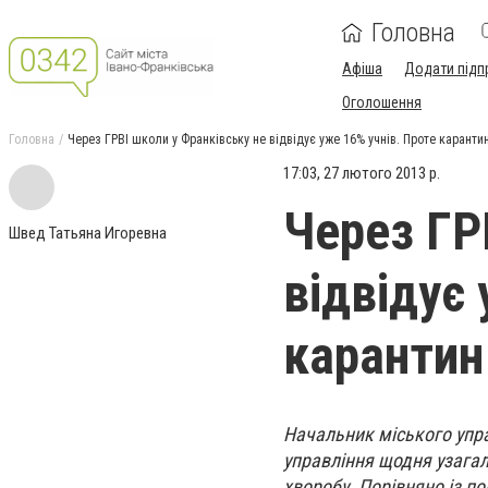
Головна
Афіша
Додати підп
Оголошення
Головна
Через ГРВІ школи у Франківську не відвідує уже 16% учнів. Проте каранти
17:03, 27 лютого 2013 р.
Через ГР
Швед Татьяна Игоревна
відвідує 
карантин
Начальник міського упра
управління щодня узагал
хворобу. Порівняно із по