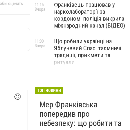
тобы оценить
Франківець працював у
11:15
Вчора
нарколабораторії за
кордоном: поліція викрила
міжнародний канал (ВІДЕО)
Що робили українці на
11:00
Вчора
Яблуневий Спас: таємничі
традиції, прикмети та
ритуали
ТОП НОВИНИ
🙂
Мер Франківська
попередив про
небезпеку: що робити та