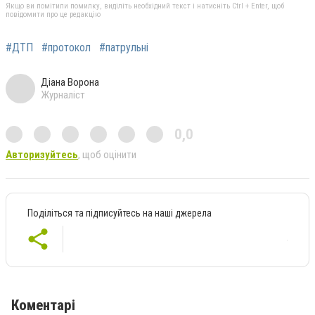
Якщо ви помітили помилку, виділіть необхідний текст і натисніть Ctrl + Enter, щоб
повідомити про це редакцію
#ДТП
#протокол
#патрульні
Діана Ворона
Журналіст
0,0
Авторизуйтесь
, щоб оцінити
Поділіться та підписуйтесь на наші джерела
Коментарі