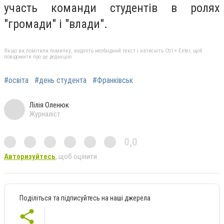
участь команди студентів в ролях
"громади" і "влади".
Якщо ви помітили помилку, виділіть необхідний текст і натисніть Ctrl + Enter, щоб
повідомити про це редакцію
#освіта
#день студента
#Франківськ
Лілія Оленюк
Журналіст
0,0
Авторизуйтесь
, щоб оцінити
Поділіться та підписуйтесь на наші джерела