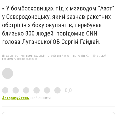
▪️ У бомбосховищах під хімзаводом "Азот"
у Сєвєродонецьку, який зазнав ракетних
обстрілів з боку окупантів, перебуває
близько 800 людей, повідомив CNN
голова Луганської ОВ Сергій Гайдай.
Якщо ви помітили помилку, виділіть необхідний текст і натисніть Ctrl + Enter, щоб
повідомити про це редакцію
0,0
Авторизуйтесь
, щоб оцінити