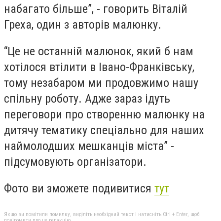
набагато більше”, - говорить Віталій
Греха, один з авторів малюнку.
“
Це не останній малюнок, який б нам
хотілося втілити в Івано-Франківську,
тому незабаром ми продовжимо нашу
спільну роботу. Адже зараз ідуть
переговори про створенню малюнку на
дитячу тематику спеціально для наших
наймолодших мешканців міста” -
підсумовують організатори.
Фото ви зможете подивитися
тут
Якщо ви помітили помилку, виділіть необхідний текст і натисніть Ctrl + Enter, щоб
повідомити про це редакцію