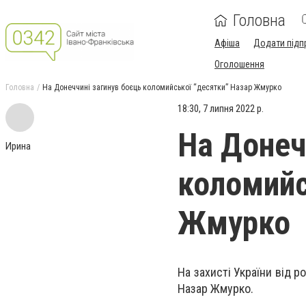
Головна
Афіша
Додати підп
Оголошення
Головна
На Донеччині загинув боєць коломийської “десятки” Назар Жмурко
18:30, 7 липня 2022 р.
На Донеч
Ирина
коломийс
Жмурко
На захисті України від р
Назар Жмурко.