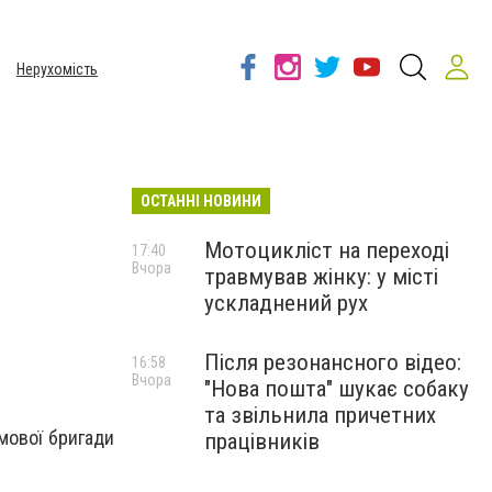
Нерухомість
ОСТАННІ НОВИНИ
Мотоцикліст на переході
17:40
Вчора
травмував жінку: у місті
ускладнений рух
Після резонансного відео:
16:58
Вчора
"Нова пошта" шукає собаку
та звільнила причетних
рмової бригади
працівників