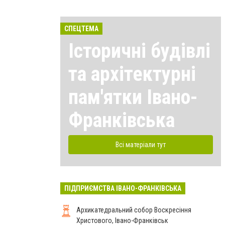
СПЕЦТЕМА
Історичні будівлі
та архітектурні
пам'ятки Івано-
Франківська
Всі матеріали тут
ПІДПРИЄМСТВА ІВАНО-ФРАНКІВСЬКА
Архикатедральний собор Воскресіння
Христового, Івано-Франківськ