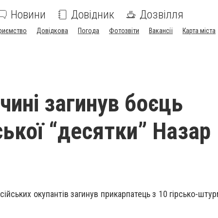
Новини
Довідник
Дозвілля
риємство
Довідкова
Погода
Фотозвіти
Вакансії
Карта міста
чині загинув боєць
ької “десятки” Назар
осійських окупантів загинув прикарпатець з 10 гірсько-шту