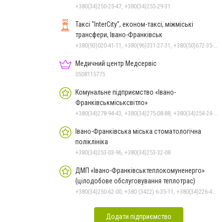
+380(34)250-25-47, +380(34)255-29-31
Таксі "InterCity", економ-таксі, міжміські
трансфери, Івано-Франківськ
+380(93)020-41-11, +380(96)331-27-31, +380(50)672-35-28
Медичний центр Медсервіс
0508115775
Комунальне підприємство «Івано-
Франківськміськсвітло»
+380(34)278-94-43, +380(34)275-08-88, +380(34)254-24-63
Івано-Франківська міська стоматологічна
поліклініка
+380(34)253-03-96, +380(34)253-32-08
ДМП «Івано-Франківськтеплокомуненерго»
(цілодобове обслуговування теплотрас)
+380(34)250-62-00, +380 (3422) 6-35-11, +380(34)226-47-82
Додати підприємство