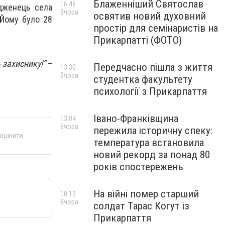
Блаженніший Святослав
16:46
одженець села
Вчора
освятив новий духовний
 Йому було 28
простір для семінаристів на
Прикарпатті (ФОТО)
 захиснику!”
–
Передчасно пішла з життя
13:30
Вчора
студентка факультету
психології з Прикарпаття
Івано-Франківщина
13:04
Вчора
пережила історичну спеку:
 оцінити
температура встановила
новий рекорд за понад 80
років спостережень
На війні помер старший
10:12
Вчора
солдат Тарас Когут із
Прикарпаття