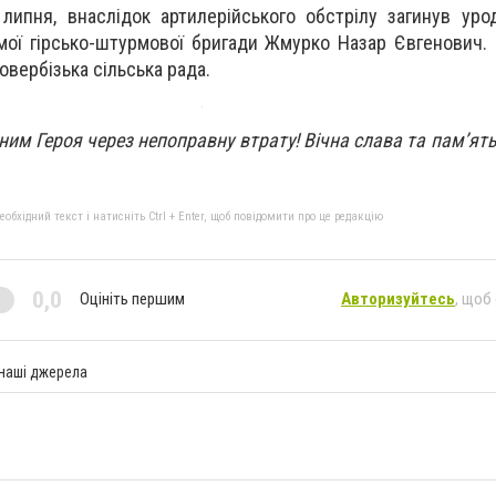
липня, внаслідок артилерійського обстрілу загинув ур
мої гірсько-штурмової бригади Жмурко Назар Євгенович.
овербізька сільська рада.
дним Героя через непоправну втрату! Вічна слава та пам’ять
бхідний текст і натисніть Ctrl + Enter, щоб повідомити про це редакцію
0,0
Оцініть першим
Авторизуйтесь
, щоб
 наші джерела