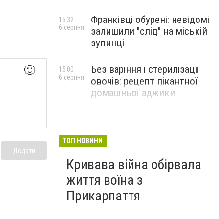
Франківці обурені: невідомі
15:32
6 серпня
залишили "слід" на міській
зупинці
🙂
Без варіння і стерилізації
15:00
6 серпня
овочів: рецепт пікантної
домашньої аджики
ТОП НОВИНИ
Додати
Кривава війна обірвала
життя воїна з
Прикарпаття