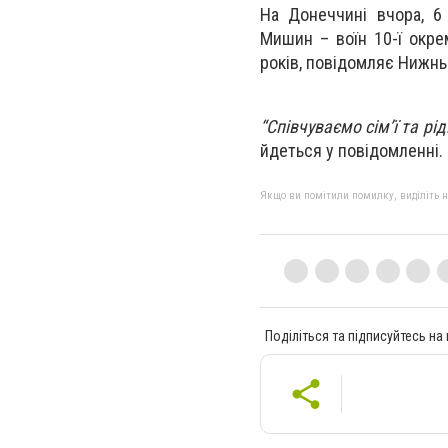
На Донеччині вчора, 6 
Мишин – воїн 10-ї окре
років, повідомляє Нижнь
“Співчуваємо сім’ї та рі
йдеться у повідомленні.
Якщо ви помітили помилку, виділіть нео
Поділіться та підписуйтесь на