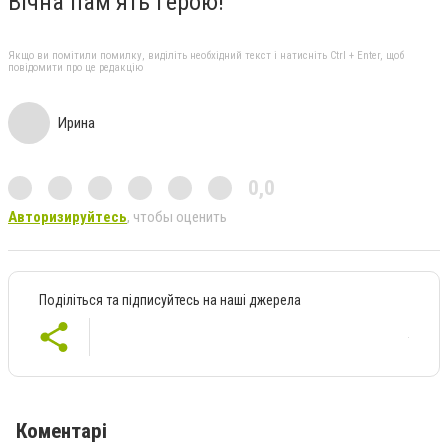
Вічна пам’ять Герою!
Якщо ви помітили помилку, виділіть необхідний текст і натисніть Ctrl + Enter, щоб
повідомити про це редакцію
Ирина
0,0
Авторизируйтесь
, чтобы оценить
Поділіться та підписуйтесь на наші джерела
Коментарі