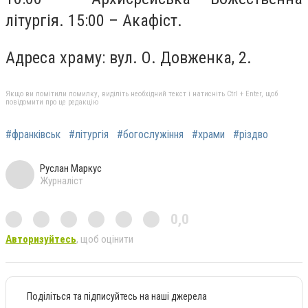
літургія. 15:00 – Акафіст.
Адреса храму: вул. О. Довженка, 2.
Якщо ви помітили помилку, виділіть необхідний текст і натисніть Ctrl + Enter, щоб
повідомити про це редакцію
#франківськ
#літургія
#богослужіння
#храми
#різдво
Руслан Маркус
Журналіст
0,0
Авторизуйтесь
, щоб оцінити
Поділіться та підписуйтесь на наші джерела