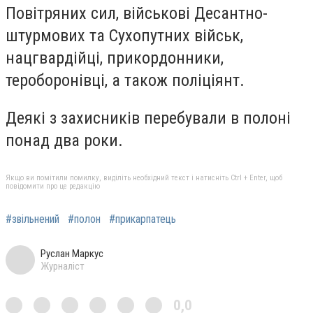
Повітряних сил, військові Десантно-
штурмових та Сухопутних військ,
нацгвардійці, прикордонники,
тероборонівці, а також поліціянт.
Деякі з захисників перебували в полоні
понад два роки.
Якщо ви помітили помилку, виділіть необхідний текст і натисніть Ctrl + Enter, щоб
повідомити про це редакцію
#звільнений
#полон
#прикарпатець
Руслан Маркус
Журналіст
0,0