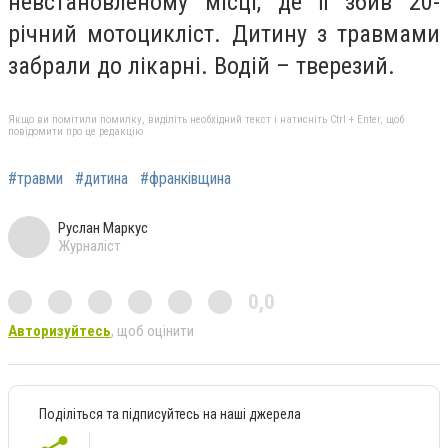
невстановленому місці, де її збив 20-
річний мотоцикліст. Дитину з травмами
забрали до лікарні. Водій – тверезий.
Якщо ви помітили помилку, виділіть необхідний текст і натисніть Ctrl + Enter, щоб
повідомити про це редакцію
#травми
#дитина
#франківщина
Руслан Маркус
Журналіст
0,0
Авторизуйтесь
, щоб оцінити
Поділіться та підписуйтесь на наші джерела