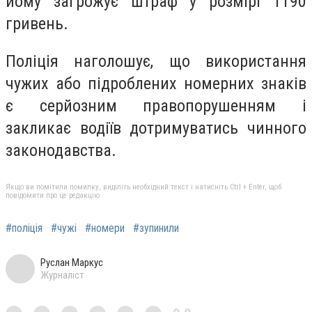
йому загрожує штраф у розмірі 1190
гривень.
Поліція наголошує, що використання
чужих або підроблених номерних знаків
є серйозним правопорушенням і
закликає водіїв дотримуватись чинного
законодавства.
Якщо ви помітили помилку, виділіть необхідний текст і натисніть Ctrl + Enter, щоб
повідомити про це редакцію
#поліція
#чужі
#номери
#зупинили
Руслан Маркус
Журналіст