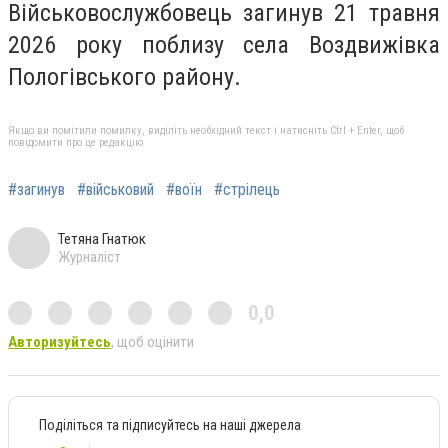
Військовослужбовець загинув 21 травня
2026 року поблизу села Воздвижівка
Пологівського району.
Якщо ви помітили помилку, виділіть необхідний текст і натисніть Ctrl + Enter, щоб
повідомити про це редакцію
#загинув
#військовий
#воїн
#стрілець
Тетяна Гнатюк
Журналіст
0,0
Авторизуйтесь
, щоб оцінити
Поділіться та підписуйтесь на наші джерела