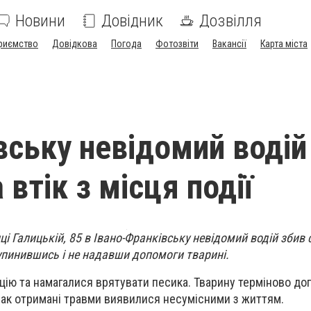
Новини
Довідник
Дозвілля
риємство
Довідкова
Погода
Фотозвіти
Вакансії
Карта міста
вську невідомий водій
 втік з місця події
иці Галицькій, 85 в Івано-Франківську невідомий водій збив 
 зупинившись і не надавши допомоги тварині.
цію та намагалися врятувати песика. Тварину терміново до
днак отримані травми виявилися несумісними з життям.