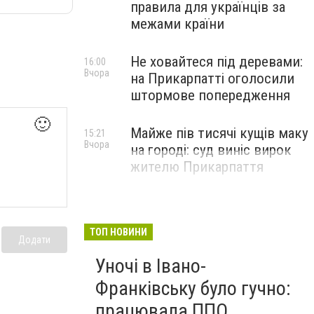
правила для українців за
межами країни
Не ховайтеся під деревами:
16:00
Вчора
на Прикарпатті оголосили
штормове попередження
🙂
Майже пів тисячі кущів маку
15:21
Вчора
на городі: суд виніс вирок
жителю Прикарпаття
ТОП НОВИНИ
Додати
Уночі в Івано-
Франківську було гучно:
працювала ППО