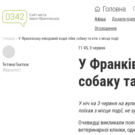
Головна
Афіша
Додати підп
Оголошення
Головна
У Франківську невідомий водій збив собаку та втік з місця події
11:45, 3 червня
У Франкі
Тетяна Гнатюк
Журналіст
собаку та
У ніч на 3 червня на вул
поїхав з місця події, не
Очевидці викликали полі
ветеринарної клініки, о