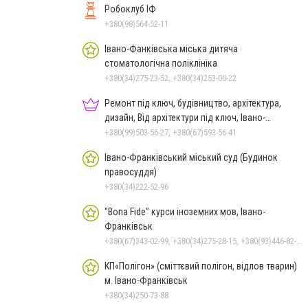
Робоклуб ІФ
+380(98)564-52-11
Івано-Фанківська міська дитяча
стоматологічна поліклініка
+380(34)275-23-52, +380(34)253-00-22
Ремонт під ключ, будівництво, архітектура,
дизайн, Від архітектури під ключ, Івано-
Франківськ
+380(99)503-56-27, +380(67)593-56-41
Івано-Франківський міський суд (Будинок
правосуддя)
+380(34)222-52-96
"Bona Fide" курси іноземних мов, Івано-
Франківськ
+380(67)343-02-99, +380(34)275-28-15, +380(93)446-82-29, +380(95)789-88-14
КП«Полігон» (сміттєвий полігон, відлов тварин)
м. Івано-Франківськ
+380(34)250-73-88