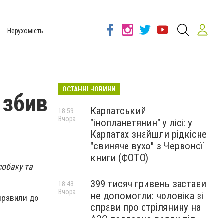
Нерухомість
ОСТАННІ НОВИНИ
 збив
Карпатський
18:59
Вчора
"інопланетянин" у лісі: у
Карпатах знайшли рідкісне
"свиняче вухо" з Червоної
книги (ФОТО)
собаку та
399 тисяч гривень застави
18:43
Вчора
не допомогли: чоловіка зі
правили до
справи про стрілянину на