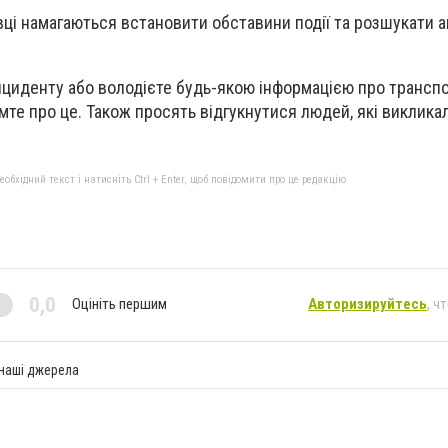
вці намагаються встановити обставини події та розшукати а
нциденту або володієте будь-якою інформацією про транспо
мте про це. Також просять відгукнутися людей, які викликал
бхідний текст і натисніть Ctrl + Enter, щоб повідомити про це редакцію
0,0
Оцініть першим
Авторизируйтесь
, ч
 наші джерела