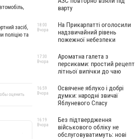
АЗС повторно взяли під
втомобіль,
варту
На Прикарпатті оголосили
18:00
ртний засіб,
Вчора
надзвичайний рівень
и поліцію та
пожежної небезпеки
Ароматна галета з
17:30
Вчора
персиками: простий рецепт
літньої випічки до чаю
Освячене яблуко і добрі
16:59
Вчора
тобы оценить
думки: народні звичаї
Яблуневого Спасу
Без підтвердження
16:19
Вчора
військового обліку не
обслуговуватимуть: нові