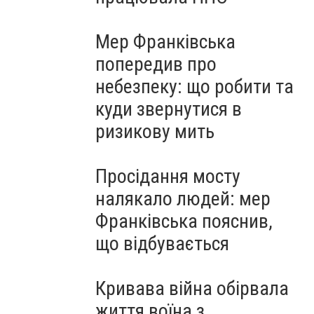
Мер Франківська
попередив про
небезпеку: що робити та
куди звернутися в
ризикову мить
Просідання мосту
налякало людей: мер
Франківська пояснив,
що відбувається
Кривава війна обірвала
життя воїна з