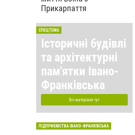
Прикарпаття
СПЕЦТЕМА
Історичні будівлі
та архітектурні
пам'ятки Івано-
Франківська
Всі матеріали тут
ПІДПРИЄМСТВА ІВАНО-ФРАНКІВСЬКА