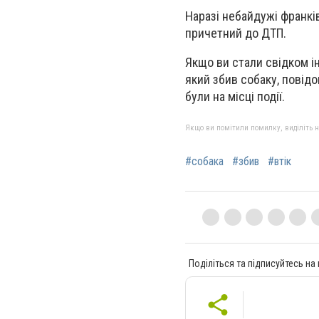
Наразі небайдужі франкі
причетний до ДТП.
Якщо ви стали свідком і
який збив собаку, повідо
були на місці події.
Якщо ви помітили помилку, виділіть нео
#собака
#збив
#втік
Поділіться та підписуйтесь на