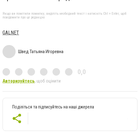
Якщо ви помітили помилку, виділіть необхідний текст і натисніть Ctrl + Enter, щоб
повідомити про це редакцію
GALNET
Швед Татьяна Игоревна
0,0
Авторизуйтесь
, щоб оцінити
Поділіться та підписуйтесь на наші джерела