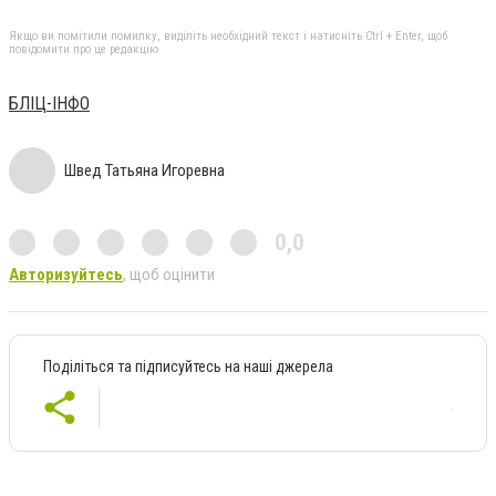
Якщо ви помітили помилку, виділіть необхідний текст і натисніть Ctrl + Enter, щоб
повідомити про це редакцію
БЛІЦ-ІНФО
Швед Татьяна Игоревна
0,0
Авторизуйтесь
, щоб оцінити
Поділіться та підписуйтесь на наші джерела