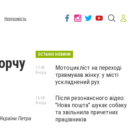
Нерухомість
ОСТАННІ НОВИНИ
орчу
Мотоцикліст на переході
17:40
Вчора
травмував жінку: у місті
ускладнений рух
Після резонансного відео:
16:58
Вчора
"Нова пошта" шукає собаку
та звільнила причетних
України Петра
працівників