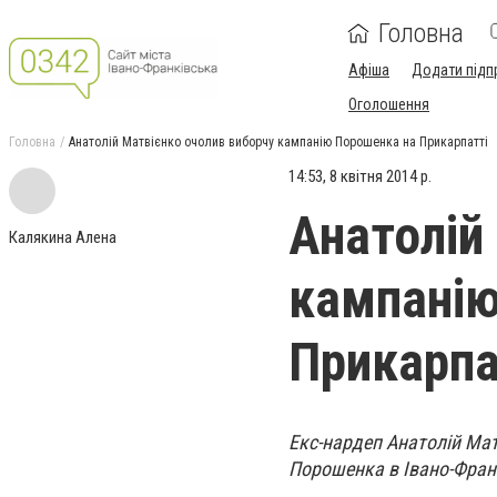
Головна
Афіша
Додати підп
Оголошення
Головна
Анатолій Матвієнко очолив виборчу кампанію Порошенка на Прикарпатті
14:53, 8 квітня 2014 р.
Анатолій
Калякина Алена
кампанію
Прикарпа
Екс-нардеп Анатолій Ма
Порошенка в Івано-Франк