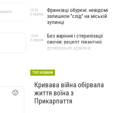
Франківці обурені: невідомі
15:32
 оцінити
6 серпня
залишили "слід" на міській
зупинці
Без варіння і стерилізації
15:00
6 серпня
овочів: рецепт пікантної
домашньої аджики
ТОП НОВИНИ
Кривава війна обірвала
життя воїна з
🙂
Прикарпаття