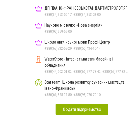
ДП "ІВАНО-ФРАНКІВСЬК­СТАНДАРТ­МЕТРОЛОГІЯ"
+380(34)253-56-17, +380(34)253-02-00
Наукове містечко «Нова енергія»
+380(97)959-59-00
Школа англійської мови Профі-Центр
+380(67)732-59-29, +380(50)434-16-14
WaterStore - інтернет магазин басейнів і
обладнання
+380(44)502-01-02, +380(66)777-78-42, +380(67)777-82-19, +380(67)890-80-80, +380(73)890-80-80, +380(44)502-01-03
Star team, Школа розвитку сучасних мистецтв,
Івано-Франківськ
+380(66)855-27-80, +380(98)970-70-10
Додати підприємство