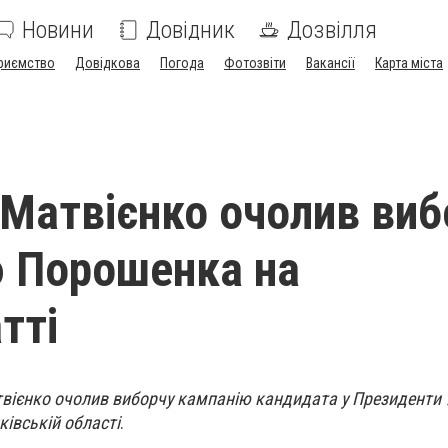
Новини
Довідник
Дозвілля
риємство
Довідкова
Погода
Фотозвіти
Вакансії
Карта міста
 Матвієнко очолив виб
 Порошенка на
тті
твієнко очолив виборчу кампанію кандидата у Президенти 
івській області
.