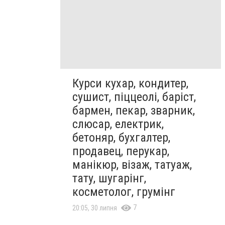
Курси кухар, кондитер,
сушист, піццеолі, баріст,
бармен, пекар, зварник,
слюсар, електрик,
бетоняр, бухгалтер,
продавец, перукар,
манікюр, візаж, татуаж,
тату, шугарінг,
косметолог, грумінг
7
20:05, 30 липня