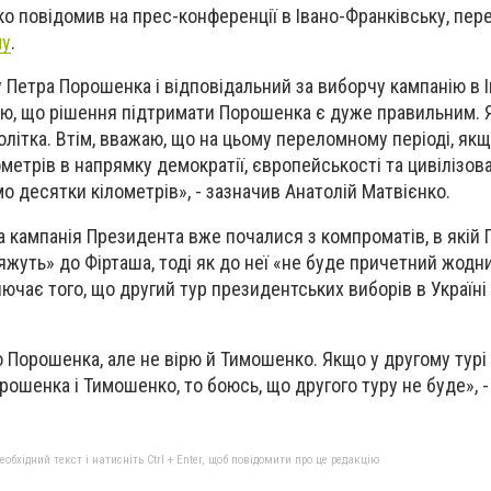
ко повідомив на прес-конференції в Івано-Франківську, пер
му
.
Петра Порошенка і відповідальний за виборчу кампанію в І
ірю, що рішення підтримати Порошенка є дуже правильним. Я
олітка. Втім, вважаю, що на цьому переломному періоді, як
метрів в напрямку демократії, європейськості та цивілізова
о десятки кілометрів», - зазначив Анатолій Матвієнко.
а кампанія Президента вже почалися з компроматів, в якій 
жуть» до Фірташа, тоді як до неї «не буде причетний жодни
ючає того, що другий тур президентських виборів в Україні
 Порошенка, але не вірю й Тимошенко. Якщо у другому турі 
рошенка і Тимошенко, то боюсь, що другого туру не буде», -
бхідний текст і натисніть Ctrl + Enter, щоб повідомити про це редакцію