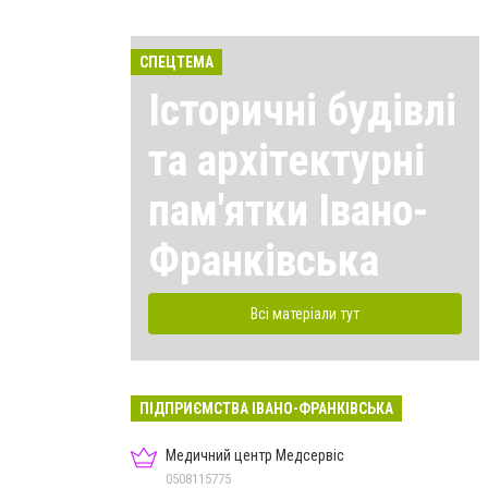
СПЕЦТЕМА
Історичні будівлі
та архітектурні
пам'ятки Івано-
Франківська
Всі матеріали тут
ПІДПРИЄМСТВА ІВАНО-ФРАНКІВСЬКА
Медичний центр Медсервіс
0508115775