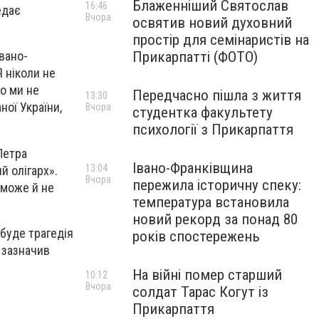
Блаженніший Святослав
16:46
едає
Вчора
освятив новий духовний
простір для семінаристів на
Прикарпатті (ФОТО)
вано-
 ніколи не
що ми не
Передчасно пішла з життя
13:30
ної України,
Вчора
студентка факультету
психології з Прикарпаття
Петра
Івано-Франківщина
13:04
й олігарх».
Вчора
пережила історичну спеку:
 може й не
температура встановила
новий рекорд за понад 80
буде трагедія
років спостережень
 зазначив
На війні помер старший
10:12
Вчора
солдат Тарас Когут із
Прикарпаття