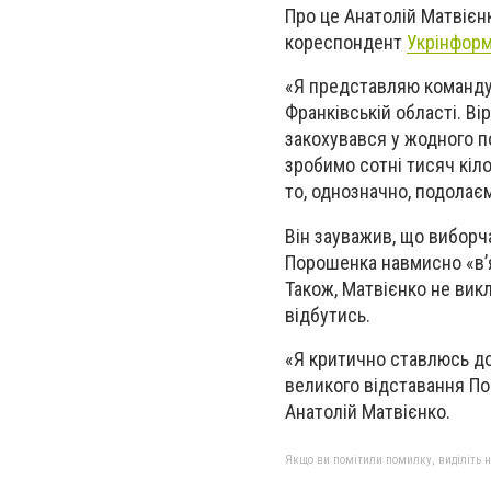
Про це Анатолій Матвієн
кореспондент
Укрінфор
«Я представляю команду 
Франківській області. В
закохувався у жодного п
зробимо сотні тисяч кіло
то, однозначно, подолаєм
Він зауважив, що виборч
Порошенка навмисно «в’я
Також, Матвієнко не викл
відбутись.
«Я критично ставлюсь до
великого відставання По
Анатолій Матвієнко.
Якщо ви помітили помилку, виділіть нео