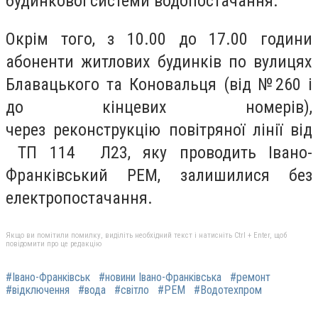
будинкової системи водопостачання.
Окрім того, з 10.00 до 17.00 години
абоненти житлових будинків по вулицях
Блавацького та Коновальця (від №260 і
до кінцевих номерів),
через реконструкцію повітряної лінії від
ТП 114 Л23, яку проводить Івано-
Франківський РЕМ, залишилися без
електропостачання.
Якщо ви помітили помилку, виділіть необхідний текст і натисніть Ctrl + Enter, щоб
повідомити про це редакцію
#Івано-Франківськ
#новини Івано-Франківська
#ремонт
#відключення
#вода
#світло
#РЕМ
#Водотехпром