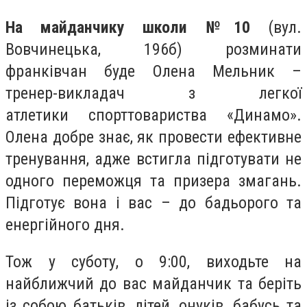
На майданчику школи №10
(вул.
Вовчинецька, 196б) розминати
франківчан буде Олена Мельник –
тренер-викладач з легкої
атлетики спорттовариства «Динамо».
Олена добре знає, як провести ефективне
тренування, адже встигла підготувати не
одного переможця та призера змагань.
Підготує вона і вас – до бадьорого та
енергійного дня.
Тож у суботу, о 9:00, виходьте на
найближчий до вас майданчик та беріть
із собою батьків, дітей, онуків, бабусь та