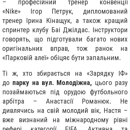
– професійний тренер конвенції
«Nike» Ігор Петрук, дипломований
тренер Ірина Кінащук, а також кращий
спринтер клубу Баі Джілдас. Інструктори
говорять, що підготували багато нових
оригінальних вправ, тож ранок на
«Парковій алеї» обіцяє бути запальним.
Ті ж, хто збирається на «Зарядку ІФ»
до
парку на вул. Молодіжна,
цього разу
позаймаються під орудою футбольного
арбітра – Анастасії Романюк. Не
дивлячись на свій молодий вік, Настя –
вже визнаний на міжнародному рівні
рефері категорії FIFA. Активна та