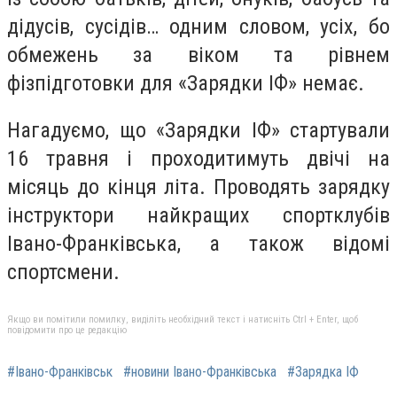
дідусів, сусідів… одним словом, усіх, бо
обмежень за віком та рівнем
фізпідготовки для «Зарядки ІФ» немає.
Нагадуємо, що «Зарядки ІФ» стартували
16 травня і проходитимуть двічі на
місяць до кінця літа. Проводять зарядку
інструктори найкращих спортклубів
Івано-Франківська, а також відомі
спортсмени.
Якщо ви помітили помилку, виділіть необхідний текст і натисніть Ctrl + Enter, щоб
повідомити про це редакцію
#Івано-Франківськ
#новини Івано-Франківська
#Зарядка ІФ