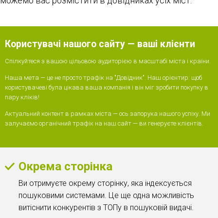
можемо вас розмістити в довідниках усіх міст.
Користувачі нашого сайту — ваші клієнти
Спілкуйтеся з вашою цільовою аудиторією в масштабі міста і країни.
Наша мета — це не просто трафік на "Довідник". Наш орієнтир: щоб
користувачеві була цікава ваша компанія і він міг зробити покупку в
пару кліків!
Актуальний контент в рамках міста — ось запорука нашого успіху. Ми
залучаємо органічний трафік на наш сайт — ви генеруєте клієнтів.
Окрема сторінка
Ви отримуєте окрему сторінку, яка індексується
пошуковими системами. Це ще одна можливість
витіснити конкурентів з ТОПу в пошуковій видачі.