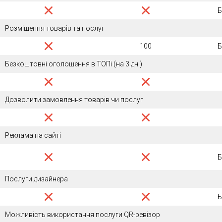
Б
Розміщення товарів та послуг
100
Б
Безкоштовні оголошення в ТОПі (на 3 дні)
Дозволити замовлення товарів чи послуг
Реклама на сайті
Б
Послуги дизайнера
Б
Можливість використання послуги QR-ревізор