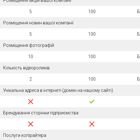
Розміщення акцій вашої компанії
5
100
Б
Розміщення новин вашої компанії
5
100
Б
Розміщення фотографій
10
100
Б
Кількість відеороликів
2
100
Б
Унікальна адреса в інтернеті (домен на нашому сайті)
Брендування сторінки підприємства
Послуги копірайтера