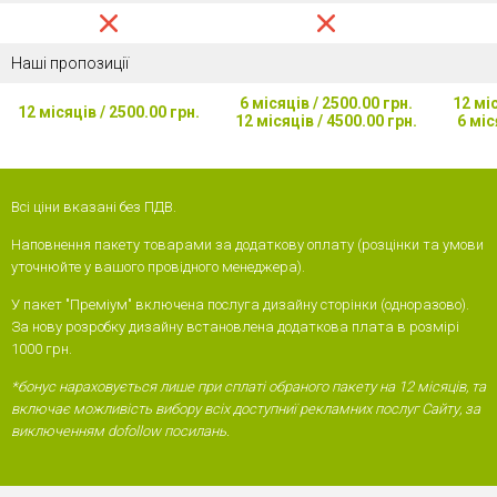
Наші пропозиції
6 місяців / 2500.00 грн.
12 міс
12 місяців / 2500.00 грн.
12 місяців / 4500.00 грн.
6 міс
Всі ціни вказані без ПДВ.
Наповнення пакету товарами за додаткову оплату (розцінки та умови
уточнюйте у вашого провідного менеджера).
У пакет "Преміум" включена послуга дизайну сторінки (одноразово).
За нову розробку дизайну встановлена ​​додаткова плата в розмірі
1000 грн.
*бонус нараховується лише при сплаті обраного пакету на 12 місяців, та
включає можливість вибору всіх доступниї рекламних послуг Сайту, за
виключенням dofollow посилань.