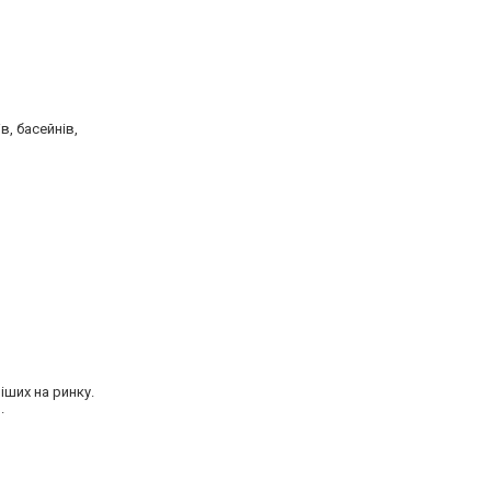
в, басейнів,
іших на ринку.
.