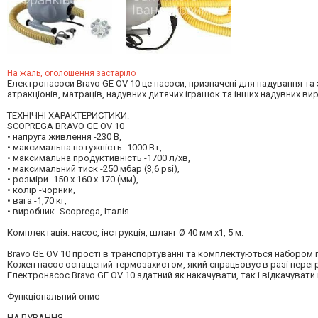
На жаль, оголошення застаріло
Електронасоси Bravo GE OV 10 це насоси, призначені для надування та з
атракціонів, матраців, надувних дитячих іграшок та інших надувних вир
ТЕХНІЧНІ ХАРАКТЕРИСТИКИ:
SCOPREGA BRAVO GE OV 10
• напруга живлення -230 В,
• максимальна потужність -1000 Вт,
• максимальна продуктивність -1700 л/хв,
• максимальний тиск -250 мбар (3,6 psi),
• розміри -150 x 160 x 170 (мм),
• колір -чорний,
• вага -1,70 кг,
• виробник -Scoprega, Італія.
Комплектація: насос, інструкція, шланг Ø 40 мм х1, 5 м.
Bravo GE OV 10 прості в транспортуванні та комплектуються набором п
Кожен насос оснащений термозахистом, який спрацьовує в разі перег
Електронасос Bravo GE OV 10 здатний як накачувати, так і відкачувати 
Функціональний опис
НАДУВАННЯ