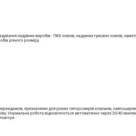
дування надувних виробів - ПВХ човнів, надувних гумових човнів, наметі
обів різного розміру.
ерехідників, призначених для різних типорозмірів клапанів, найпоширен
ріву. Нормальна робота відновлюється автоматично через 20/40 хвилин
повітря.