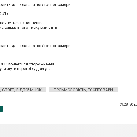
ходить для клапана повітряної камери.
OUT).
 почнеться наповнення.
максимального тиску вимкніть
ходить для клапана повітряної камери.
/OFF: почнеться спорожнення.
уникнути перегріву двигуна.
, СПОРТ, ВІДПОЧИНОК
ПРОМИСЛОВІСТЬ, ГОСПТОВАРИ
09:28, 20 
p