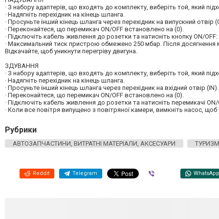
· З набору адаптерів, що входять до комплекту, виберіть той, який під
· Надягніть перехідник на кінець шланга.
· Просуньте інший кінець шланга через перехідник на випускний отвір (
· Переконайтеся, що перемикач ON/OFF встановлено на (0).
· Підключіть кабель живлення до розетки та натисніть кнопку ON/OFF:
· Максимальний тиск пристрою обмежено 250 мбар. Після досягнення 
Відкачайте, щоб уникнути перегріву двигуна.
ЗДУВАННЯ
· З набору адаптерів, що входять до комплекту, виберіть той, який під
· Надягніть перехідник на кінець шланга.
· Просуньте інший кінець шланга через перехідник на вхідний отвір (IN).
· Переконайтеся, що перемикач ON/OFF встановлено на (0).
· Підключіть кабель живлення до розетки та натисніть перемикачі ON
· Коли все повітря випущено з повітряної камери, вимкніть насос, щоб 
Рубрики
АВТОЗАПЧАСТИНИ, ВИТРАТНІ МАТЕРІАЛИ, АКСЕСУАРИ
ТУРИЗМ
Reddit
Telegram
Viber
WhatsAp