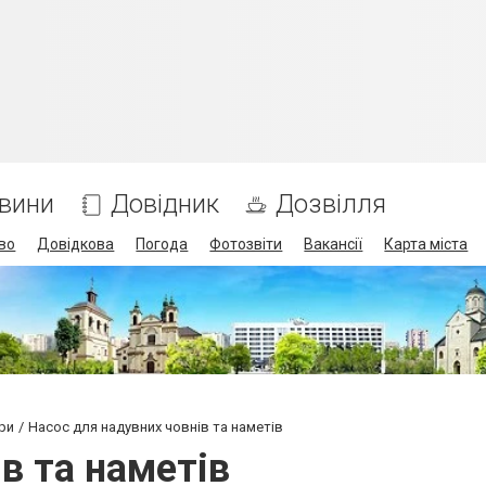
вини
Довідник
Дозвілля
во
Довідкова
Погода
Фотозвіти
Вакансії
Карта міста
ри
Насос для надувних човнів та наметів
в та наметів