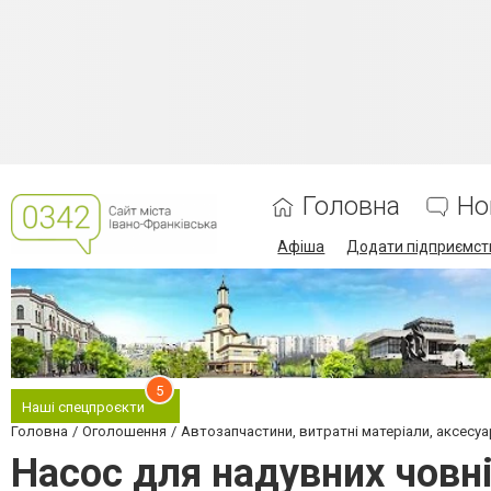
Головна
Но
Афіша
Додати підприємст
5
Наші спецпроєкти
Головна
Оголошення
Автозапчастини, витратні матеріали, аксесуа
Насос для надувних човні