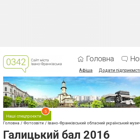
Головна
Но
Афіша
Додати підприємст
5
Наші спецпроєкти
Головна
Фотозвіти
Івано-Франківський обласний український музич
Галицький бал 2016