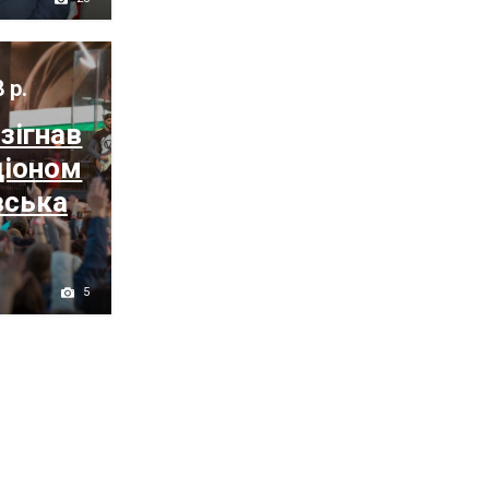
 р.
зігнав
діоном
вська
5