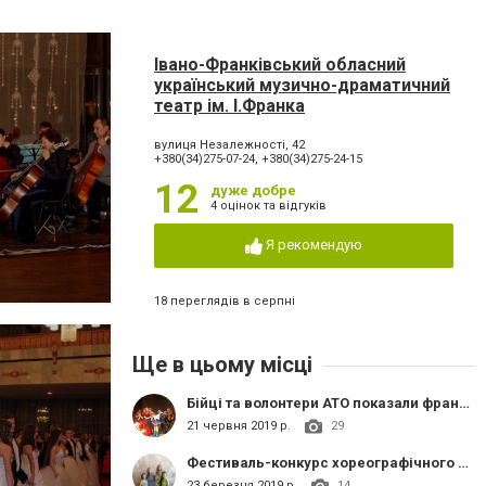
Івано-Франківський обласний
український музично-драматичний
театр ім. І.Франка
вулиця Незалежності, 42
+380(34)275-07-24, +380(34)275-24-15
12
дуже добре
4 оцінок та відгуків
Я рекомендую
18 переглядів в серпні
Ще в цьому місці
Бійці та волонтери АТО показали франківцям виставу Шекспіра англійською мовою
21 червня 2019 р.
29
Фестиваль-конкурс хореографічного митсецтва «Stanislaviv dance Festival 2019»
23 березня 2019 р.
14