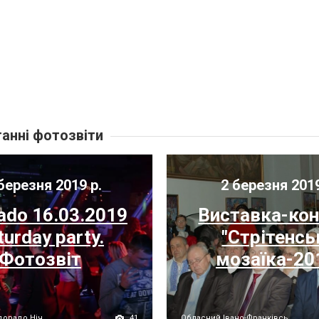
анні фотозвіти
березня 2019 р.
2 березня 201
ado 16.03.2019
Виставка-ко
turday party.
"Стрітенсь
Фотозвіт
мозаїка-20
41
дорадо Ніч...
Обласний Івано-Франківсь...