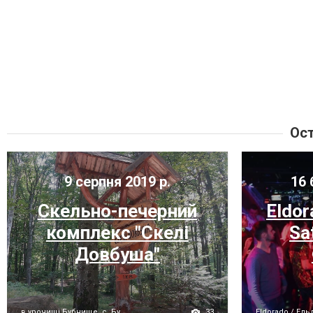
Ост
9 серпня 2019 р.
16 
Скельно-печерний
Eldor
комплекс "Скелі
Sa
Довбуша"
33
в урочищі Бубнище, с. Бу...
Eldorado / Ель