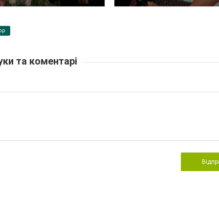
pp
уки та коментарі
Відпр