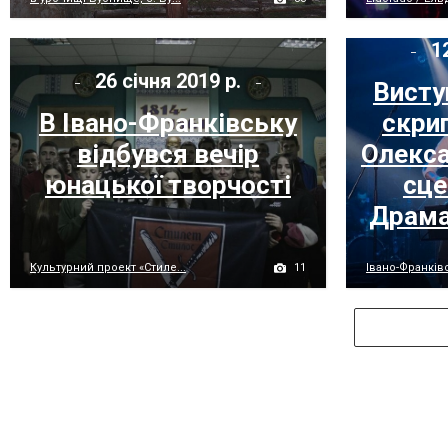
12
26 січня 2019 р.
Висту
В Івано-Франківську
скрип
відбувся вечір
Олекса
юнацької творчості
сце
Драма
11
Культурний проект «Стиле...
Івано-Франківс