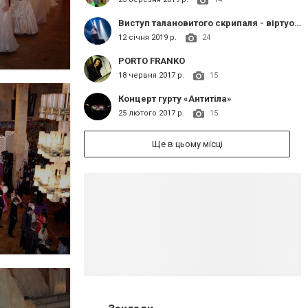
Виступ талановитого скрипаля - віртуоза Олександра Божика на сцені Обласного Драматичного театру
12 січня 2019 р.
24
PORTO FRANKO
18 червня 2017 р.
15
Концерт гурту «Антитіла»
25 лютого 2017 р.
15
Ще в цьому місці