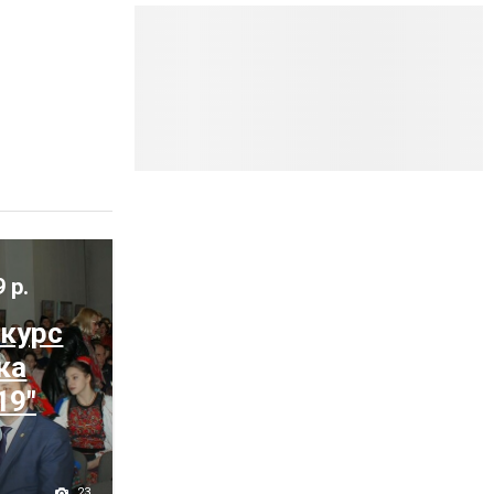
9 р.
нкурс
ка
19"
23