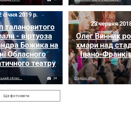
 січня 2019 р.
23 червня 2018
п талановитого
аля - віртуоза
Олег Винник ро
ндра Божика на
хмари над ста
ні Обласного
Івано-Франкі
тичного театру
24
ький облас...
Стадіон «Рух»
Ще фотозвіти