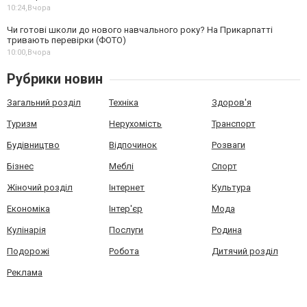
10:24,
Вчора
Чи готові школи до нового навчального року? На Прикарпатті
тривають перевірки (ФОТО)
10:00,
Вчора
Рубрики новин
Загальний розділ
Техніка
Здоров'я
Туризм
Нерухомість
Транспорт
Будівництво
Відпочинок
Розваги
Бізнес
Меблі
Спорт
Жіночий розділ
Інтернет
Культура
Економіка
Інтер'єр
Мода
Кулінарія
Послуги
Родина
Подорожі
Робота
Дитячий розділ
Реклама