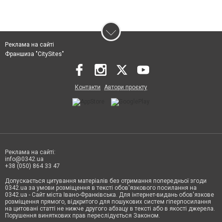
Реклама на сайті
Франшиза "CitySites"
Контакти
Автори проєкту
Реклама на сайті:
info@0342.ua
+38 (050) 864 33 47
Допускається цитування матеріалів без отримання попередньої згоди
0342.ua за умови розміщення в тексті обов'язкового посилання на
0342.ua - Сайт міста Івано-Франківська. Для інтернет-видань обов'язкове
розміщення прямого, відкритого для пошукових систем гіперпосилання
на цитовані статті не нижче другого абзацу в тексті або в якості джерела.
Порушення виняткових прав переслідується Законом.