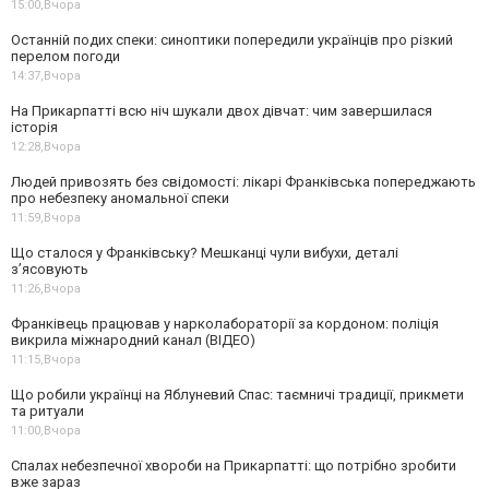
15:00,
Вчора
Останній подих спеки: синоптики попередили українців про різкий
перелом погоди
14:37,
Вчора
На Прикарпатті всю ніч шукали двох дівчат: чим завершилася
історія
12:28,
Вчора
Людей привозять без свідомості: лікарі Франківська попереджають
про небезпеку аномальної спеки
11:59,
Вчора
Що сталося у Франківську? Мешканці чули вибухи, деталі
з’ясовують
11:26,
Вчора
Франківець працював у нарколабораторії за кордоном: поліція
викрила міжнародний канал (ВІДЕО)
11:15,
Вчора
Що робили українці на Яблуневий Спас: таємничі традиції, прикмети
та ритуали
11:00,
Вчора
Спалах небезпечної хвороби на Прикарпатті: що потрібно зробити
вже зараз