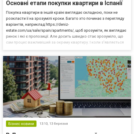
Основні етапи покупки квартири в Іспанії
Покупка квартири в іншій країні виглядає складною, поки не
розкласти її на зрозумілі кроки. Багато хто починає з перегляду
варіантів, наприклад https://deniz-
estate.com/ua/sale/spain/apartments/, щоб зрозуміти, як виглядає
ринок і які є пропозиції. Але досить швидко стає зрозуміло, що
сам процес важливіший за окрему квартиру. І коли з’являється
структура, вибір стає значно простішим і спокійнішим. З чого
починається покупка Перший етап часто недооцінюють....
Бізнес новини
13:10,
13 березня