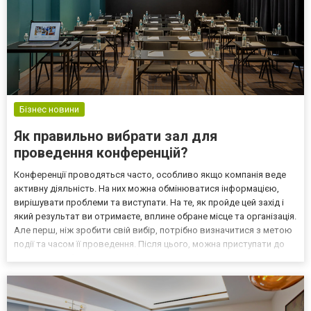
Бізнес новини
Як правильно вибрати зал для
проведення конференцій?
Конференції проводяться часто, особливо якщо компанія веде
активну діяльність. На них можна обмінюватися інформацією,
вирішувати проблеми та виступати. На те, як пройде цей захід і
який результат ви отримаєте, вплине обране місце та організація.
Але перш, ніж зробити свій вибір, потрібно визначитися з метою
події та часом її проведення. Після цього, можна приступати до
пошуку та забронювати конференц-сервіс у Львові. Важливість
правильного вибору приміщен...