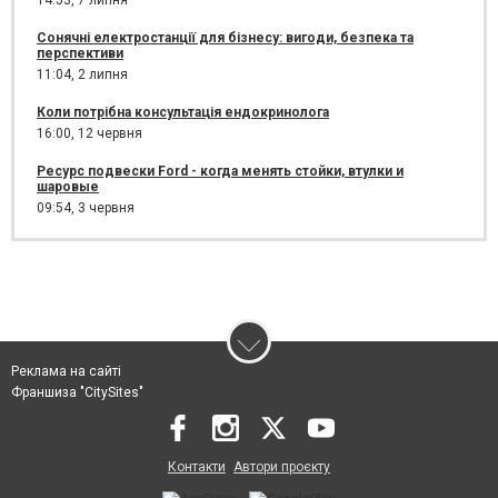
14:53,
7 липня
Сонячні електростанції для бізнесу: вигоди, безпека та
перспективи
11:04,
2 липня
Коли потрібна консультація ендокринолога
16:00,
12 червня
Ресурс подвески Ford - когда менять стойки, втулки и
шаровые
09:54,
3 червня
Реклама на сайті
Франшиза "CitySites"
Контакти
Автори проєкту