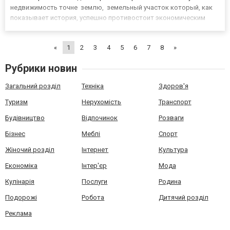
недвижимость точне землю, земельный участок который, как
показывает история, успешно противостоит экономическим
спадам. Продажа земельних участков в Закарпатье – одно из
предложений агентства недвижимости Buy house. Исходя...
«
1
2
3
4
5
6
7
8
»
Рубрики новин
Загальний розділ
Техніка
Здоров'я
Туризм
Нерухомість
Транспорт
Будівництво
Відпочинок
Розваги
Бізнес
Меблі
Спорт
Жіночий розділ
Інтернет
Культура
Економіка
Інтер'єр
Мода
Кулінарія
Послуги
Родина
Подорожі
Робота
Дитячий розділ
Реклама