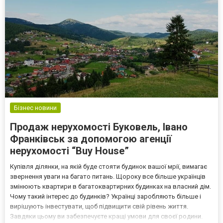
может сущес...
Бізнес новини
Продаж нерухомості Буковель, Івано
Франківськ за допомогою агенції
нерухомості “Buy House”
Купівля ділянки, на якій буде стояти будинок вашої мрії, вимагає
звернення уваги на багато питань. Щороку все більше українців
змінюють квартири в багатоквартирних будинках на власний дім.
Чому такий інтерес до будинків? Українці заробляють більше і
вирішують інвестувати, щоб підвищити свій рівень життя.
Завдяки цьому ви забезпечуєте кращі умови для своєї родини.