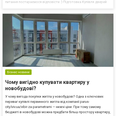
питання постараємося відповісти :) Підготовка Купівля дверей
починається із виміру дверного отвору. Ви заміряєте ширину і
висоту, від якої "танцю...
Бізнес новини
Чому вигідно купувати квартиру у
новобудові?
У чому вигода покупки житла у новобудові? Одна з ключових
переваг купівлі первинного житла від компанії parus-
city.lviv.ua/vibir-za-parametrami — нижчі ціни. При тому самому
бюджеті в новобудові можна придбати більш простору квартиру,