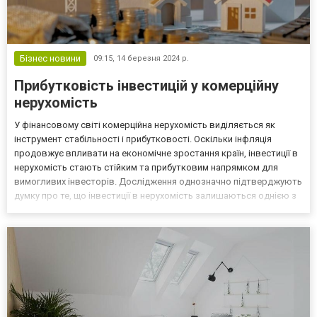
Бізнес новини
09:15,
14 березня 2024 р.
Прибутковість інвестицій у комерційну
нерухомість
У фінансовому світі комерційна нерухомість виділяється як
інструмент стабільності і прибутковості. Оскільки інфляція
продовжує впливати на економічне зростання країн, інвестиції в
нерухомість стають стійким та прибутковим напрямком для
вимогливих інвесторів. Дослідження однозначно підтверджують
думку про те, що інвестиції в нерухомість залишаються однією з
найбезпечніших та найприбутковіших фінансових стратегій
нашого часу. Чому комерційна нерухомість? 1. ...