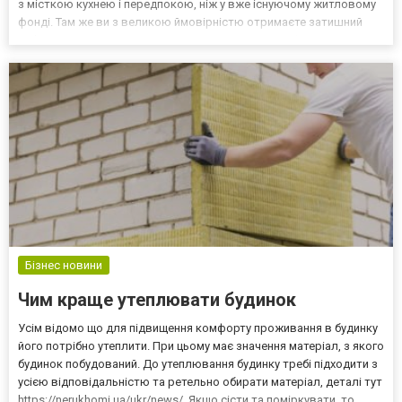
з місткою кухнею і передпокою, ніж у вже існуючому житловому
фонді. Там же ви з великою ймовірністю отримаєте затишний
під'їзд із консьєржем, пандусами та вантажним ліфтом. Крім того,
на ринку первинного житла величезний вибі...
Бізнес новини
Чим краще утеплювати будинок
Усім відомо що для підвищення комфорту проживання в будинку
його потрібно утеплити. При цьому має значення матеріал, з якого
будинок побудований. До утеплювання будинку требі підходити з
усією відповідальністю та ретельно обирати матеріал, деталі тут
https://nerukhomi.ua/ukr/news/. Якщо сісти та поміркувати, то