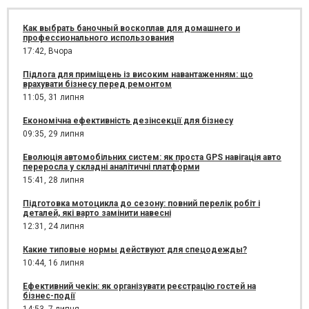
Как выбрать баночный воскоплав для домашнего и
профессионального использования
17:42,
Вчора
Підлога для приміщень із високим навантаженням: що
врахувати бізнесу перед ремонтом
11:05,
31 липня
Економічна ефективність дезінсекції для бізнесу
09:35,
29 липня
Еволюція автомобільних систем: як проста GPS навігація авто
переросла у складні аналітичні платформи
15:41,
28 липня
Підготовка мотоцикла до сезону: повний перелік робіт і
деталей, які варто замінити навесні
12:31,
24 липня
Какие типовые нормы действуют для спецодежды?
10:44,
16 липня
Ефективний чекін: як організувати реєстрацію гостей на
бізнес-події