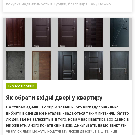
покупка недвижимости в Турции, благодаря чему можно
находиться на территории страны не полгода, как прописано в
законе, а постоянно. Вы точно влюбитесь в эту стра...
Бізнес новини
Як обрати вхідні двері у квартиру
Не стилем єдиним, як окрім зовнішнього вигляду правильно
вибрати вхідні двері металеві - задаються таким питанням багато
людей, і це не залежить від того, нова у вас квартира або давно в
ній живете. З чого почати свій вибір, де купувати, на що звертати
увагу, скільки можуть коштувати якісні двері?.. На ці та інші