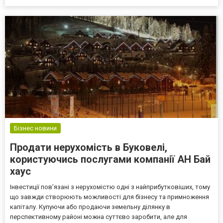
Купити ділянку в Буковелі це довгострокова інвестиція. І ось
чому, Буковель – найпопулярніший...
Бізнес новини
Продати нерухомість в Буковелі,
користуючись послугами компанії АН Бай
хаус
Інвестиції пов’язані з нерухомістю одні з найприбутковіших, тому
що завжди створюють можливості для бізнесу та примноження
капіталу. Купуючи або продаючи земельну ділянку в
перспективному районі можна суттєво заробити, але для