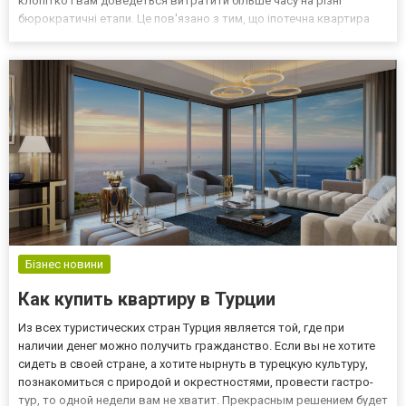
клопітко і вам доведеться витратити більше часу на різні
бюрократичні етапи. Це пов'язано з тим, що іпотечна квартира
перебуває в заставі банку, поки ви не закриєте виплати.
Відповідно, поки кредит активний, ви не можете...
Бізнес новини
Как купить квартиру в Турции
Из всех туристических стран Турция является той, где при
наличии денег можно получить гражданство. Если вы не хотите
сидеть в своей стране, а хотите нырнуть в турецкую культуру,
познакомиться с природой и окрестностями, провести гастро-
тур, то одной недели вам не хватит. Прекрасным решением будет