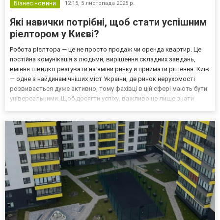
Бізнес новини
12:15,
5 листопада 2025 р.
Які навички потрібні, щоб стати успішним
ріелтором у Києві?
Робота рієлтора — це не просто продаж чи оренда квартир. Це
постійна комунікація з людьми, вирішення складних завдань,
вміння швидко реагувати на зміни ринку й приймати рішення. Київ
— одне з найдинамічніших міст України, де ринок нерухомості
розвивається дуже активно, тому фахівці в цій сфері мають бути
універсальними. Щоб досягти успіху, важливо не лише знати
закони та ринок, а й мати набір особистих і професійних навичок,
які допомагають будувати довіру...