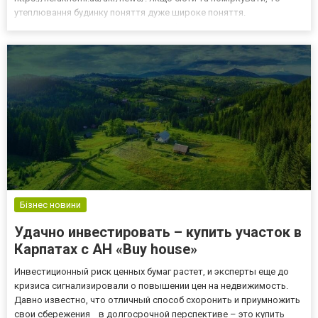
утеплювання будинку поняття дуже широке поняття.
Утеплювання включає в себе всі роботи по поліпшенню
теплоізоляційних властивостей всіх поверхонь б...
Бізнес новини
Удачно инвестировать – купить участок в
Карпатах с АН «Buy house»
Инвестиционный риск ценных бумаг растет, и эксперты еще до
кризиса сигнализировали о повышении цен на недвижимость.
Давно известно, что отличный способ схоронить и приумножить
свои сбережения в долгосрочной перспективе – это купить