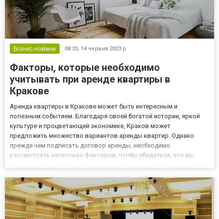
Бізнес новини
08:33,
14 червня 2023 р.
Факторы, которые необходимо
учитывать при аренде квартиры в
Кракове
Аренда квартиры в Кракове может быть интересным и
полезным событием. Благодаря своей богатой истории, яркой
культуре и процветающей экономике, Краков может
предложить множество вариантов аренды квартир. Однако
прежде чем подписать договор аренды, необходимо
рассмотреть несколько факторов, чтобы убедиться, что вы
найдете идеальное место, отвечающее вашим потребностям,
предпочтениям. В данной статье мы рассмотрим основные
факторы, которые необходимо учитыват...