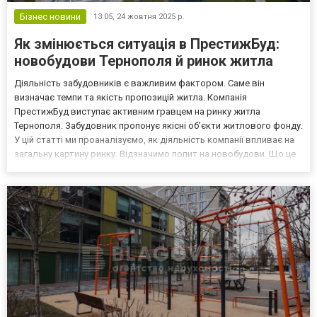
Бізнес новини
13:05,
24 жовтня 2025 р.
Як змінюється ситуація в ПрестижБуд:
новобудови Тернополя й ринок житла
Діяльність забудовників є важливим фактором. Саме він
визначає темпи та якість пропозицій житла. Компанія
ПрестижБуд виступає активним гравцем на ринку житла
Тернополя. Забудовник пропонує якісні об’єкти житлового фонду.
У цій статті ми проаналізуємо, як діяльність компанії впливає на
загальну картину ринку. Відзначимо попит на новобудови. Що це
означає для покупців? Ознайомлення з позицією ПрестижБуд
дозволяє побачити, які стандарти зараз застосовуються....