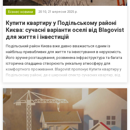
Бізнес новини
20:10,
21 вересня 2025 р.
Купити квартиру у Подільському районі
Києва: сучасні варіанти оселі від Blagovist
для життя і інвестицій
Подільський район Києва вже давно вважається одним із
найбільш привабливих для життя та інвестування в нерухомість.
Його зручне розташування, розвинена інфраструктура та багата
історична спадщина створюють унікальну атмосферу для
комфортного проживання. Blagovist пропонує Купити квартиру у
Подільскому районі, де є широкий спектр сучасних квартир, від
компактних студій до просторих багатокімнатних апартаментів.
Вони відзначаються продуманим плануванням і ви...