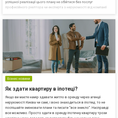
успішної реалізації цього плану не обійтися без послуг
професійного ріелтора чи експерта з нерухомості від компанії
Buy house. Сайт карпатської нерухомості buyhouse.com.ua
пропонує купити ділянку в Буковелі, знайти або розмістити ого...
Бізнес новини
Як здати квартиру в іпотеці?
Якщо ви маєте намір здавати житло в оренду через агенції
нерухомості Києва чи самі, і воно знаходиться в іпотеці, то не
поспішайте змінювати плани та писати "все зникло". Насправді
все можливо. Просто здати в оренду іпотечну квартиру трохи