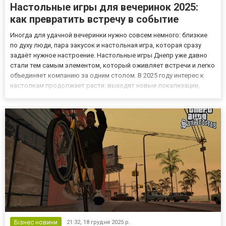
Настольные игры для вечеринок 2025:
как превратить встречу в событие
Иногда для удачной вечеринки нужно совсем немного: близкие
по духу люди, пара закусок и настольная игра, которая сразу
задаёт нужное настроение. Настольные игры Днепр уже давно
стали тем самым элементом, который оживляет встречи и легко
объединяет компанию за одним столом. В 2025 году интерес к
настолкам продолжает расти: выходят новые локализации,
возвращаются в обновлённом виде культовые хиты, а
современные авторы предлагают механики, способные удивить
д...
Бізнес новини
21:32,
18 грудня 2025 р.