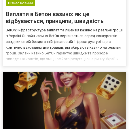
Бізнес новини
Виплати в Бетон казино: як це
відбувається, принципи, швидкість
BetOn: інфраструктура виплат та ліцензія казино на реальні гроші
в Україні Онлайн казино BetOn вирізняється серед конкурентів
завдяки своїй бездоганній фінансовій інфраструктурі, що є
критично важливим для гравців, які обирають казино на реальні
гроші. Онлайн казино БетОн гарантує швидке та прозоре
виведення коштів, що зміцнює його репутацію на ринку України.
Кожне казино має забезпечувати надійність і BetOn казино
онлайн робить це завдяки тому що є ліценз...