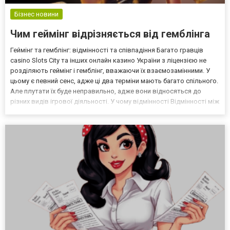
Бізнес новини
Чим геймінг відрізняється від гемблінга
Геймінг та гемблінг: відмінності та співпадіння Багато гравців
casino Slots City та інших онлайн казино України з ліцензією не
розділяють геймінг і гемблінг, вважаючи їх взаємозамінними. У
цьому є певний сенс, адже ці два терміни мають багато спільного.
Але плутати їх буде неправильно, адже вони відносяться до
різних видів ігрової діяльності. У чому відмінності Відмінності між
геймінгом і гемблінгом в онлайн казино стають зрозумілими,
якщо дати чітке визна...