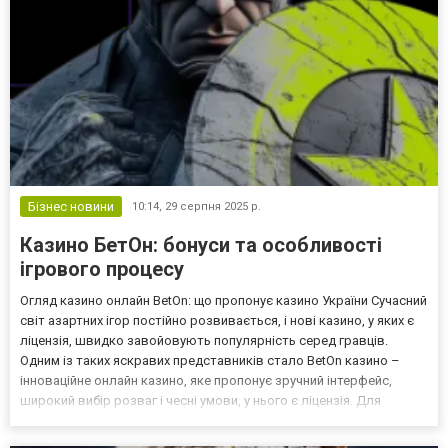
Бізнес новини
10:14,
29 серпня 2025 р.
Казино БетОн: бонуси та особливості
ігрового процесу
Огляд казино онлайн BetOn: що пропонує казино України Сучасний
світ азартних ігор постійно розвивається, і нові казино, у яких є
ліцензія, швидко завойовують популярність серед гравців.
Одним із таких яскравих представників стало BetOn казино –
інноваційне онлайн казино, яке пропонує зручний інтерфейс,
широкий вибір розваг і чесні умови, у нього є ліцензія. Для
користувачів з України це казино на гривні – шанс отримати
новий досвід у світі казино на реальн...