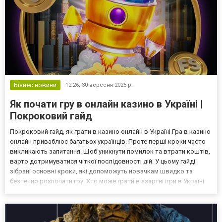
Бізнес новини
12:26,
30 вересня 2025 р.
Як почати гру в онлайн казино в Україні |
Покроковий гайд
Покроковий гайд, як грати в казино онлайн в Україні Гра в казино
онлайн приваблює багатьох українців. Проте перші кроки часто
викликають запитання. Щоб уникнути помилок та втрати коштів,
варто дотримуватися чіткої послідовності дій. У цьому гайді
зібрані основні кроки, які допоможуть новачкам швидко та
безпечно розпочати гру. Хто може грати в азартні ігри в Україні
Закон дозволяє грати в casino лише громадянам України, яким
виповнилося 21 рік. Для цього по...