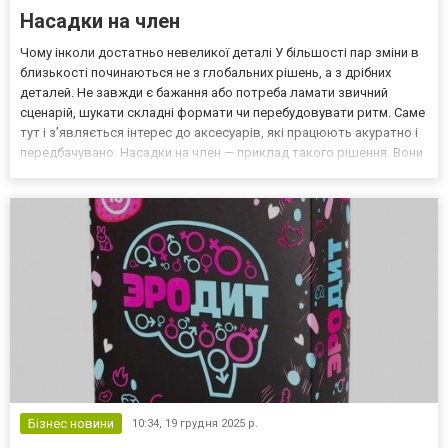
Насадки на член
Чому інколи достатньо невеликої деталі У більшості пар зміни в
близькості починаються не з глобальних рішень, а з дрібних
деталей. Не завжди є бажання або потреба ламати звичний
сценарій, шукати складні формати чи перебудовувати ритм. Саме
тут і зʼявляється інтерес до аксесуарів, які працюють акуратно і
передбачувано. Насадки на член — приклад такого рішення. Вони
не конкурують з тілом і не намагаються його «покращити» в
абстрактному сенсі. Їхнє завдання п...
Бізнес новини
10:34,
19 грудня 2025 р.