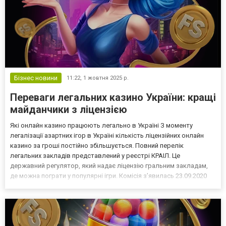
Бізнес новини
11:22,
1 жовтня 2025 р.
Переваги легальних казино України: кращі
майданчики з ліцензією
Які онлайн казино працюють легально в Україні З моменту
легалізації азартних ігор в Україні кількість ліцензійних онлайн
казино за гроші постійно збільшується. Повний перелік
легальних закладів представлений у реєстрі КРАІЛ. Це
державний регулятор, який надає ліцензію гральним закладам,
де можна пограти у популярні ігри. Комісія з’явилась 23.09.2020
року. Переваги онлайн казино на реальні гроші з ліцензією
Легальні казино на гривні в Україні мають ряд пер...