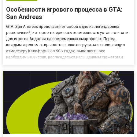
Особенности игрового процесса в GTA:
San Andreas
GTA: San Andreas представляет собой одно из легендарных
развлечений, которое теперь есть возможность устанавливать
для игры на Андроид на современных смартфонах. Перед
каждым игроком открывается шанс погрузиться в настоящую
атмосферу Калифорнии в 90-х годах, выполнять все
необходимые миссии, наслаждаться насыщенным сюжетом и
заниматься исследованием открытого мира. Мобильная версия
GTA: San Andreas и ее особенности Несмотря на то, будет
использовать игрок...