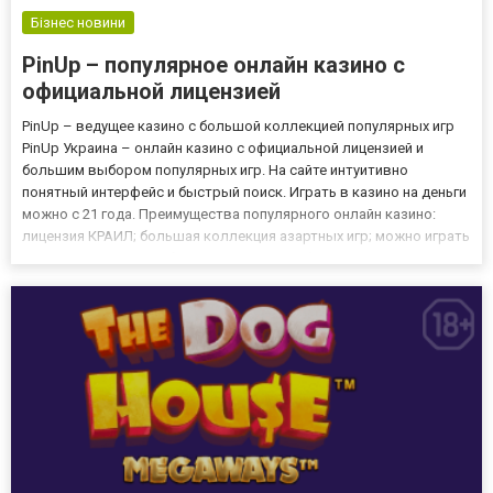
Бізнес новини
PinUp – популярное онлайн казино с
официальной лицензией
PinUp – ведущее казино с большой коллекцией популярных игр
PinUp Украина – онлайн казино с официальной лицензией и
большим выбором популярных игр. На сайте интуитивно
понятный интерфейс и быстрый поиск. Играть в казино на деньги
можно с 21 года. Преимущества популярного онлайн казино:
лицензия КРАИЛ; большая коллекция азартных игр; можно играть
в казино на гривны и бесплатно; щедрые бонусы; регулярные
турниры, акции и розыгрыши ценных призов. На сайте ca...