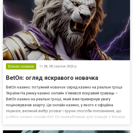
Бізнес новини
11:28,
28 серпня 2025 р.
BetOn: огляд яскравого новачка
BetOn казино: потужний новачок серед казино на реальні гроші
України На ринку казино онлайн з’явився яскравий гравець –
BetOn казино на реальні гроші, який вже привернув увагу
поціновувачів азарту. Це онлайн казино, у якого є офіційна
ліцензія, великий вибір розваг і зручні способи поповнення, що
робить казино онлайн Бет Он привабливим для гравців з України.
В цьому казино на реальні гроші можна знайти найкращі ігри,
отримати бонуси та насолодитися швидкою...