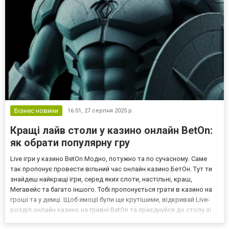
Бізнес новини
16:01,
27 серпня 2025 р.
Кращі лайв столи у казино онлайн BetOn:
як обрати популярну гру
Live ігри у казино BetOn Модно, потужно та по сучасному. Саме
так пропонує провести вільний час онлайн казино БетОн. Тут ти
знайдеш найкращі ігри, серед яких слоти, настільні, краш,
Мегавейс та багато іншого. Тобі пропонується грати в казино на
гроші та у демці. Щоб емоції були ще крутішими, відкривай Live-
розділ онлайн казино на гривні BetOn та приєднуйся до столу зі
справжнім дилером. Оскільки у закладу є ліцензія України,