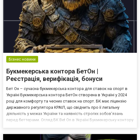
Бізнес новини
Букмекерська контора БетОн |
Реєстрація, верифікація, бонуси
Бет Он – сучасна букмекерська контора для ставок на спорт в
Україні Букмекерська контора БетОн створена в Україні у 2024
році для комфорту та чесних ставок на спорт. БК має ліцензію
державного регулятора КРАІЛ, що свідчить про її легальну
діяльність у межах України та наявність строгих зобов’язань
перед беттерами. Огляд БК Bet On в Україні Букмекерську контору
BetOn можна знайти за адресою beton.ua. Ставки на спорт у
БетОн приймаються в національній валюті...