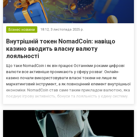
Бізнес новини
18:12,
3 листопада 2025 р.
Внутрішній токен NomadCoin: навіщо
казино вводить власну валюту
лояльності
Що таке NomadCoin і як він працює Останніми роками цифрові
валюти все активніше проникають у сферу розваг. Онлайн-
казино почали використовувати власні токени не лише як
маркетинговий інструмент, а як повноцінний елемент внутрішньої
економіки. NomadCoin став саме таким прикладом валютою, яка
поєднує ігрову активність, бонуси та лояльність у єдину систему.
По суті, NomadCoin це універсальний токен, який користувач
отримує за дії на платформі: гру в слотах, у...