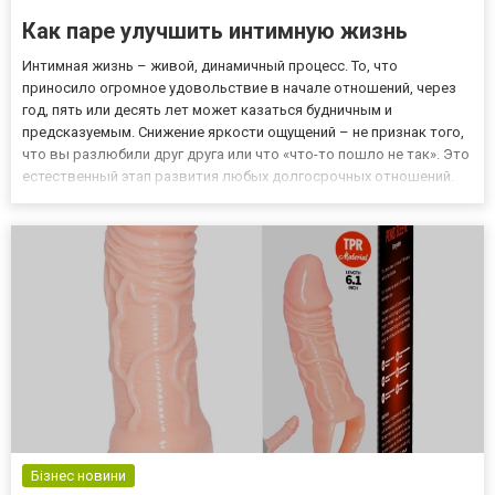
Как паре улучшить интимную жизнь
Интимная жизнь – живой, динамичный процесс. То, что
приносило огромное удовольствие в начале отношений, через
год, пять или десять лет может казаться будничным и
предсказуемым. Снижение яркости ощущений – не признак того,
что вы разлюбили друг друга или что «что-то пошло не так». Это
естественный этап развития любых долгосрочных отношений.
Почему со временем снижается яркость ощущений Снижение
яркости интимных ощущений –результат работы нескольких
механиз...
Бізнес новини