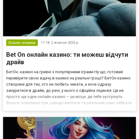
Бізнес новини
11:18,
2 жовтня 2025 р.
Bet On онлайн казино: ти можеш відчути
драйв
БетОн: казино на гривні з популярними іграми Ну що, готовий
перевірити свою вдачу в казино на реальні гроші? БетОн казино
створене для тих, хто не любить чекати, а хоче одразу
зануритися в драйв, до речі, у нього є офіційна ліцензія. Це не
просто ще одне онлайн казино – це місце, де тебе зустрінуть
бонуси, популярні ігри, швидкі виплати та реальний шанс забрати
виграш. В BetOn онлайн казино ти можеш крутити барабани,
рубитись у карти, тестити live-столи й...