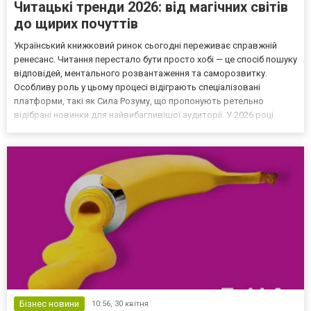
Читацькі тренди 2026: від магічних світів
до щирих почуттів
Український книжковий ринок сьогодні переживає справжній
ренесанс. Читання перестало бути просто хобі — це спосіб пошуку
відповідей, ментального розвантаження та саморозвитку.
Особливу роль у цьому процесі відіграють спеціалізовані
платформи, такі як Сила Розуму, що пропонують ретельно
відібрані новинки для найвибагливішої аудиторії. У 2026 році
основними драйверами ринку стали багатотомні серії зарубіжних
авторів, які дозволяють читачеві надовго зануритис...
Бізнес новини
10:56,
30 квітня