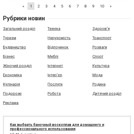
ігровий процес обіцяє бути чесн...
«
1
2
3
4
5
6
7
8
9
10
»
Рубрики новин
Загальний розділ
Техніка
Здоров'я
Туризм
Нерухомість
Транспорт
Будівництво
Відпочинок
Розваги
Бізнес
Меблі
Спорт
Жіночий розділ
Інтернет
Культура
Економіка
Інтер'єр
Мода
Кулінарія
Послуги
Родина
Подорожі
Робота
Дитячий розділ
Реклама
Как выбрать баночный воскоплав для домашнего и
профессионального использования