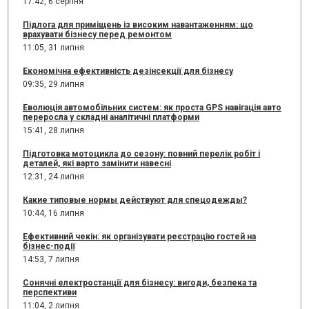
17:42,
6 серпня
Підлога для приміщень із високим навантаженням: що
врахувати бізнесу перед ремонтом
11:05,
31 липня
Економічна ефективність дезінсекції для бізнесу
09:35,
29 липня
Еволюція автомобільних систем: як проста GPS навігація авто
переросла у складні аналітичні платформи
15:41,
28 липня
Підготовка мотоцикла до сезону: повний перелік робіт і
деталей, які варто замінити навесні
12:31,
24 липня
Какие типовые нормы действуют для спецодежды?
10:44,
16 липня
Ефективний чекін: як організувати реєстрацію гостей на
бізнес-події
14:53,
7 липня
Сонячні електростанції для бізнесу: вигоди, безпека та
перспективи
11:04,
2 липня