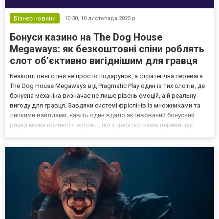
Бізнес новини
10:30,
10 листопада 2025 р.
Бонуси казино на The Dog House
Megaways: як безкоштовні спіни роблять
слот об’єктивно вигіднішим для гравця
Безкоштовні спіни не просто подарунок, а стратегічна перевага
The Dog House Megaways від Pragmatic Play один із тих слотів, де
бонусна механіка визначає не лише рівень емоцій, а й реальну
вигоду для гравця. Завдяки системі фріспінів із множниками та
липкими вайлдами, навіть один вдало активований бонусний
раунд може принести виграш, що у десятки разів перевищує
ставку. Саме тому багато казино обирають цей слот для своїх
акцій і бездепозитних пропозицій йог...