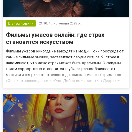
Бізнес новини
21:10,
4 листопада 2025 р.
Фильмы ужасов онлайн: где страх
становится искусством
Фильмы ужасов никогда не выходят из моды – они пробуждают
самые сильные эмоции, заставляют сердце биться быстрее и
напоминают, что даже страх может быть красивым. С каждым
годом хоррор-жанр становится глубже и разнообразнее: от
мистики и сверхъестественного до психологических триллеров.
«Очень странные дела» и «Оно: Добро пожаловать в Дерри» –
два лица современного ужаса 2025 год подарил поклонникам
жанра сразу два громких сериала, каждый из которых по-сво...