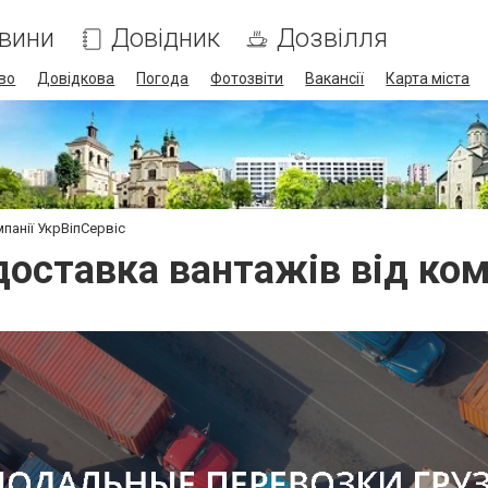
вини
Довідник
Дозвілля
во
Довідкова
Погода
Фотозвіти
Вакансії
Карта міста
панії УкрВіпСервіс
оставка вантажів від комп