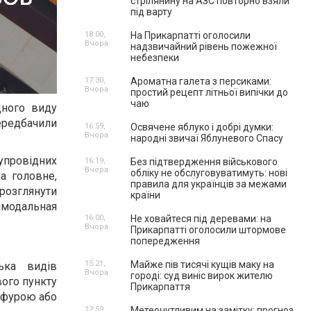
стрілянину на АЗС повторно взяли
під варту
18:00,
На Прикарпатті оголосили
Вчора
надзвичайний рівень пожежної
небезпеки
17:30,
Ароматна галета з персиками:
Вчора
простий рецепт літньої випічки до
чаю
дного виду
редбачили
16:59,
Освячене яблуко і добрі думки:
Вчора
народні звичаї Яблуневого Спасу
супровідних
16:19,
Без підтвердження військового
Вчора
обліку не обслуговуватимуть: нові
а головне,
правила для українців за межами
озглянути
країни
имодальная
16:00,
Не ховайтеся під деревами: на
Вчора
Прикарпатті оголосили штормове
попередження
15:21,
Майже пів тисячі кущів маку на
ька видів
Вчора
городі: суд виніс вирок жителю
вого пункту
Прикарпаття
д фурою або
12:59,
Метеочутливим на замітку: прогноз