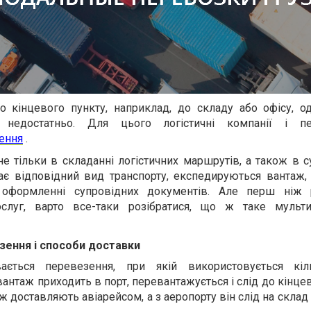
 кінцевого пункту, наприклад, до складу або офісу, о
е недостатньо. Для цього логістичні компанії і пе
ення
.
не тільки в складанні логістичних маршрутів, а також в 
ає відповідний вид транспорту, експедируються вантаж, 
 оформленні супровідних документів. Але перш ніж р
слуг, варто все-таки розібратися, що ж таке мульт
зення і способи доставки
вається перевезення, при якій використовується кіл
антаж приходить в порт, перевантажується і слід до кінце
ж доставляють авіарейсом, а з аеропорту він слід на скла