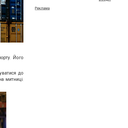
Реклама
орту. Його
уватися до
на митниці.