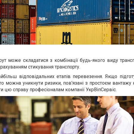
т може складатися з комбінації будь-якого виду трансп
урахуванням стикування транспорту.
йбільш відповідальних етапів перевезення. Якщо підгот
о можна уникнути ризики, пов'язані з простоєм вантажу 
и цю справу професіоналам компанії УкрВіпСервіс.