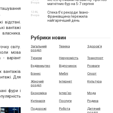
Вчора
магнітних бур на 5-7 серпня
зташування
12:46,
Спека б’є рекорди: Івано-
і.
Вчора
Франківщина пережила
найгарячіший день
 відстані.
ькі вантажі
 власника.
Рубрики новин
очку світу.
Загальний
Техніка
Здоров'я
розділ
 коли мова
 - варіант
Туризм
Нерухомість
Транспорт
Будівництво
Відпочинок
Розваги
х вантажів
Бізнес
Меблі
Спорт
антажі. Для
Жіночий
Інтернет
Культура
розділ
ані фури і
Економіка
Інтер'єр
Мода
пулярність
Кулінарія
Послуги
Родина
Подорожі
Робота
Дитячий
розділ