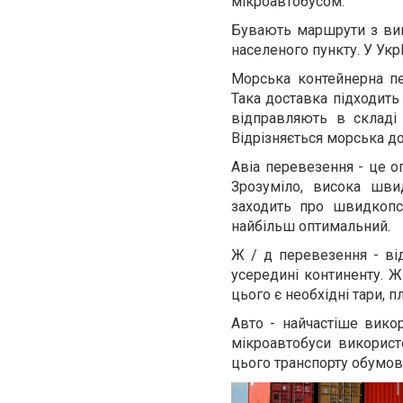
мікроавтобусом.
Бувають маршрути з вик
населеного пункту. У Ук
Морська контейнерна пе
Така доставка підходить 
відправляють в складі
Відрізняється морська д
Авіа перевезення - це о
Зрозуміло, висока шви
заходить про швидкопсу
найбільш оптимальний.
Ж / д перевезення - ві
усередині континенту. Ж
цього є необхідні тари, п
Авто - найчастіше викор
мікроавтобуси використ
цього транспорту обумов