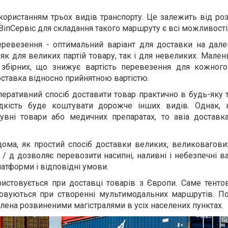
ористанням трьох видів транспорту. Це залежить від ро
рВіпСервіс для складання такого маршруту є всі можливост
ревезення - оптимальний варіант для доставки на далекі
як для великих партій товару, так і для невеликих. Мален
 збірних, що знижує вартість перевезення для кожного
оставка відносно прийнятною вартістю.
перативний спосіб доставити товар практично в будь-яку т
дкість буде коштувати дорожче інших видів. Однак,
вні товари або медичних препаратах, то авіа доставка
дома, як простий спосіб доставки великих, великовагови
 / д дозволяє перевозити насипні, наливні і небезпечні в
латформи і відповідні умови.
истовується при доставці товарів з Європи. Саме тентов
овуються при створенні мультимодальних маршрутів. По
лена ​​розвиненими магістралями в усіх населених пунктах.