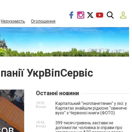
Нерухомість
Оголошення
анії УкрВіпСервіс
Останні новини
18:59,
Карпатський "інопланетянин" у лісі: у
Вчора
Карпатах знайшли рідкісне "свиняче
вухо" з Червоної книги (ФОТО)
18:43,
399 тисяч гривень застави не
Вчора
допомогли: чоловіка зі справи про