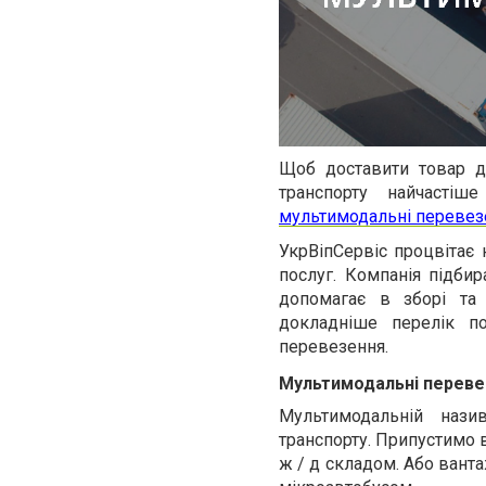
Щоб доставити товар до
транспорту найчастіш
мультимодальні перевез
УкрВіпСервіс процвітає 
послуг. Компанія підбир
допомагає в зборі та
докладніше перелік по
перевезення.
Мультимодальні переве
Мультимодальній нази
транспорту. Припустимо в
ж / д складом. Або ванта