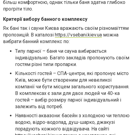
більш комфортною, однак тільки баня здатна глибоко
прогріти тіло.
Критерії вибору банного комплексу
Як бані так і сауни Києва вражають своїм різномаїттям
пропозицій. В каталозі
https://vsebani.kiev.ua
можна
вибрати банний комплекс по:
Типу парної – баня чи сауна вибирається
індивідуально. Багато закладів пропонують своїм
гостям різні типи пропарки.
Кількості гостей – СПА-центри, які пропонує місто
Київ, може бути створеним для невеликої
компанії чи бути місцем загального користування.
В комплексах є зали для двох людей чи 40-ка
гостей – вибір розміру парної індивідуальний і
залежить від потреб.
Наявності аквазони: басейн з холодною чи теплою
водою, відро-водопад, душ-шарко, джакузі
порадують кожного відвідувача. На сайті