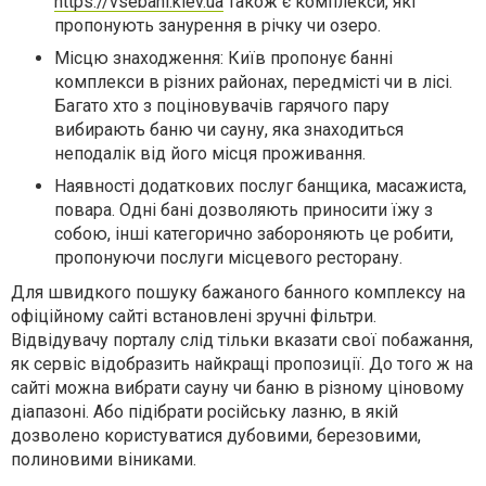
https://vsebani.kiev.ua
також є комплекси, які
пропонують занурення в річку чи озеро.
Місцю знаходження: Київ пропонує банні
комплекси в різних районах, передмісті чи в лісі.
Багато хто з поціновувачів гарячого пару
вибирають баню чи сауну, яка знаходиться
неподалік від його місця проживання.
Наявності додаткових послуг банщика, масажиста,
повара. Одні бані дозволяють приносити їжу з
собою, інші категорично забороняють це робити,
пропонуючи послуги місцевого ресторану.
Для швидкого пошуку бажаного банного комплексу на
офіційному сайті встановлені зручні фільтри.
Відвідувачу порталу слід тільки вказати свої побажання,
як сервіс відобразить найкращі пропозиції. До того ж на
сайті можна вибрати сауну чи баню в різному ціновому
діапазоні. Або підібрати російську лазню, в якій
дозволено користуватися дубовими, березовими,
полиновими віниками.