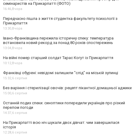
семінаристів на Прикарпатті (ФОТО)
16:46,
Вчора
Передчасно пішла з життя студентка факультету психології з
Прикарпаття
13:30,
Вчора
Івано-Франківщина пережила історичну спеку: температура
встановила новий рекорд за понад 80 років спостережень
13:04,
Вчора
На війні помер старший солдат Тарас Когут із Прикарпаття
10:12,
Вчора
Франківці обурені: невідомі залишили "слід" на міській зупинці
15:32,
6 серпня
Без варіння і стерилізації овочів: рецепт пікантної домашньої аджики
15:00,
6 серпня
Останній подих спеки: синоптики попередили українців про різкий
перелом погоди
14:37,
6 серпня
На Прикарпатті всю ніч шукали двох дівчат: чим завершилася
історія
12:28,
6 серпня