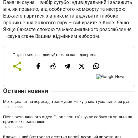
Баня чи сауна – вибір сугубо індивідуальний і залежить
він, як правило, від особистого комфорту та настрою.
Бажаєте паритися з віником та відчувати глибоке
проникнення вологого пару – вибирайте в Києві баню.
Якщо бажаєте спокою та максимального розслаблення
– сауна стане Вашим відмінним вибором.
Поділіться та підписуйтесь на наші джерела
Останні новини
Мотоцикліст на переході травмував жінку: у місті ускладнений рух
17:40,
Вчора
Після резонансного відео: "Нова пошта" шукає собаку та звільнила
причетних працівників
16:58,
Вчора
Блаженніший Святослав освятив новий духовний простір для