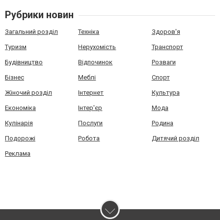
Рубрики новин
Загальний розділ
Техніка
Здоров'я
Туризм
Нерухомість
Транспорт
Будівництво
Відпочинок
Розваги
Бізнес
Меблі
Спорт
Жіночий розділ
Інтернет
Культура
Економіка
Інтер'єр
Мода
Кулінарія
Послуги
Родина
Подорожі
Робота
Дитячий розділ
Реклама