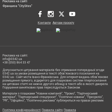
Реклама на сайті
Франшиза "CitySites"
Контакти
Автори проєкту
Реклама на сайті:
info@0342.ua
+38 (050) 864 33 47
Допускається цитування матеріалів без отримання попередньої згоди
0342.ua за умови розміщення в тексті обов'язкового посилання на
0342.ua - Сайт міста Івано-Франківська. Для інтернет-видань обов'язкове
розміщення прямого, відкритого для пошукових систем гіперпосилання
на цитовані статті не нижче другого абзацу в тексті або в якості джерела.
Порушення виняткових прав переслідується Законом.
Матеріали з плашками "Новини компаній", "Промо", "Партнерський
матеріал", "Партнерський спецпроєкт", "Політичні новини", "Пресреліз",
"PR", "Офіційно", "Політична реклама" публікуються на правах реклами.
Політика конфіденційності
Правила сайту
Правила