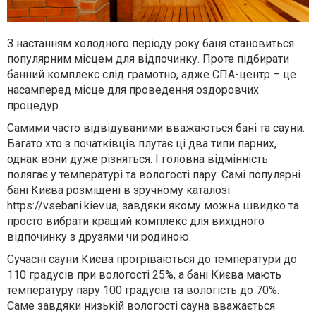
З настанням холодного періоду року баня становиться
популярним місцем для відпочинку. Проте підбирати
банний комплекс слід грамотно, адже СПА-центр – це
насамперед місце для проведення оздоровчих
процедур.
Самими часто відвідуваними вважаються бані та сауни.
Багато хто з початківців плутає ці два типи парних,
однак вони дуже різняться. І головна відмінність
полягає у температурі та вологості пару. Самі популярні
бані Києва розміщені в зручному каталозі
https://vsebani.kiev.ua
, завдяки якому можна швидко та
просто вибрати кращий комплекс для вихідного
відпочинку з друзями чи родиною.
Сучасні сауни Києва прогріваються до температури до
110 градусів при вологості 25%, а бані Києва мають
температуру пару 100 градусів та вологість до 70%.
Саме завдяки низькій вологості сауна вважається