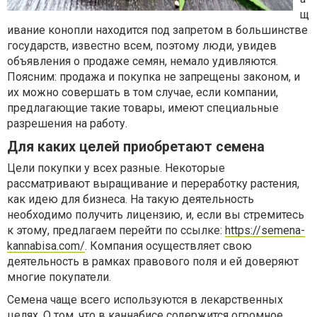
щ
ивание конопли находится под запретом в большинстве
государств, известно всем, поэтому люди, увидев
объявления о продаже семян, немало удивляются.
Поясним: продажа и покупка не запрещены законом, и
их можно совершать в том случае, если компании,
предлагающие такие товары, имеют специальные
разрешения на работу.
Для каких целей приобретают семена
Цели покупки у всех разные. Некоторые
рассматривают выращивание и переработку растения,
как идею для бизнеса. На такую деятельность
необходимо получить лицензию, и, если вы стремитесь
к этому, предлагаем перейти по ссылке:
https://semena-
kannabisa.com/
. Компания осуществляет свою
деятельность в рамках правового поля и ей доверяют
многие покупатели.
Семена чаще всего используются в лекарственных
целях. О том, что в каннабисе содержится огромное