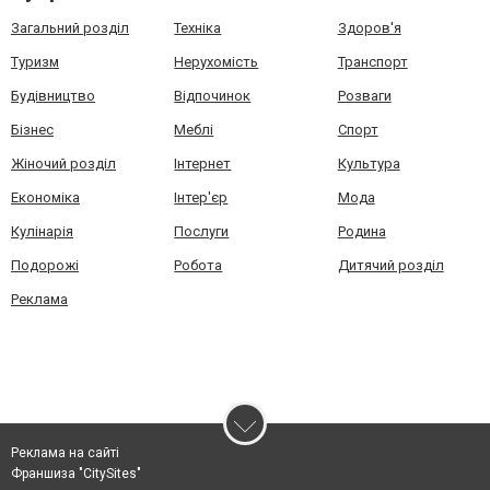
Загальний розділ
Техніка
Здоров'я
Туризм
Нерухомість
Транспорт
Будівництво
Відпочинок
Розваги
Бізнес
Меблі
Спорт
Жіночий розділ
Інтернет
Культура
Економіка
Інтер'єр
Мода
Кулінарія
Послуги
Родина
Подорожі
Робота
Дитячий розділ
Реклама
Реклама на сайті
Франшиза "CitySites"