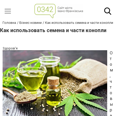
Головна
Бізнес новини
Как использовать семена и части конопли
Как использовать семена и части конопли
Здоров'я
О
т
о
м
,
ч
т
о
в
ы
р
а