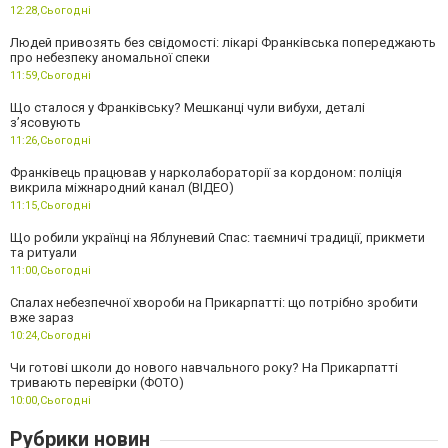
12:28,
Сьогодні
Людей привозять без свідомості: лікарі Франківська попереджають
про небезпеку аномальної спеки
11:59,
Сьогодні
Що сталося у Франківську? Мешканці чули вибухи, деталі
з’ясовують
11:26,
Сьогодні
Франківець працював у нарколабораторії за кордоном: поліція
викрила міжнародний канал (ВІДЕО)
11:15,
Сьогодні
Що робили українці на Яблуневий Спас: таємничі традиції, прикмети
та ритуали
11:00,
Сьогодні
Спалах небезпечної хвороби на Прикарпатті: що потрібно зробити
вже зараз
10:24,
Сьогодні
Чи готові школи до нового навчального року? На Прикарпатті
тривають перевірки (ФОТО)
10:00,
Сьогодні
Рубрики новин