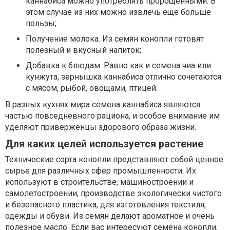
каннабиса можно употреблять пророщенными. В
этом случае из них можно извлечь еще больше
пользы;
Получение молока. Из семян конопли готовят
полезный и вкусный напиток;
Добавка к блюдам. Равно как и семена чиа или
кунжута, зернышка каннабиса отлично сочетаются
с мясом, рыбой, овощами, птицей.
В разных кухнях мира семена каннабиса являются
частью повседневного рациона, и особое внимание им
уделяют приверженцы здорового образа жизни.
Для каких целей используется растение
Технические сорта конопли представляют собой ценное
сырье для различных сфер промышленности. Их
используют в строительстве, машиностроении и
самолетостроении, производстве экологически чистого
и безопасного пластика, для изготовления текстиля,
одежды и обуви. Из семян делают ароматное и очень
полезное масло. Если вас интересуют семена конопли,