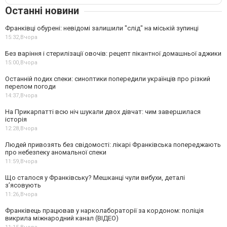
Останні новини
Франківці обурені: невідомі залишили "слід" на міській зупинці
15:32,
Вчора
Без варіння і стерилізації овочів: рецепт пікантної домашньої аджики
15:00,
Вчора
Останній подих спеки: синоптики попередили українців про різкий
перелом погоди
14:37,
Вчора
На Прикарпатті всю ніч шукали двох дівчат: чим завершилася
історія
12:28,
Вчора
Людей привозять без свідомості: лікарі Франківська попереджають
про небезпеку аномальної спеки
11:59,
Вчора
Що сталося у Франківську? Мешканці чули вибухи, деталі
з’ясовують
11:26,
Вчора
Франківець працював у нарколабораторії за кордоном: поліція
викрила міжнародний канал (ВІДЕО)