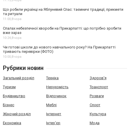
11:15,
Вчора
Що робили українці на Яблуневий Спас: таємничі традиції, прикмети
та ритуали
11:00,
Вчора
Спалах небезпечної хвороби на Прикарпатті: що потрібно зробити
вже зараз
10:24,
Вчора
Чи готові школи до нового навчального року? На Прикарпатті
тривають перевірки (ФОТО)
10:00,
Вчора
Рубрики новин
Загальний розділ
Техніка
Здоров'я
Туризм
Нерухомість
Транспорт
Будівництво
Відпочинок
Розваги
Бізнес
Меблі
Спорт
Жіночий розділ
Інтернет
Культура
Економіка
Інтер'єр
Мода