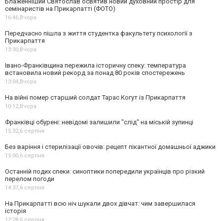
Блаженніший Святослав освятив новий духовний простір для
семінаристів на Прикарпатті (ФОТО)
16:46,
Вчора
Передчасно пішла з життя студентка факультету психології з
Прикарпаття
13:30,
Вчора
Івано-Франківщина пережила історичну спеку: температура
встановила новий рекорд за понад 80 років спостережень
13:04,
Вчора
На війні помер старший солдат Тарас Когут із Прикарпаття
10:12,
Вчора
Франківці обурені: невідомі залишили "слід" на міській зупинці
15:32,
6 серпня
Без варіння і стерилізації овочів: рецепт пікантної домашньої аджики
15:00,
6 серпня
Останній подих спеки: синоптики попередили українців про різкий
перелом погоди
14:37,
6 серпня
На Прикарпатті всю ніч шукали двох дівчат: чим завершилася
історія
12:28,
6 серпня