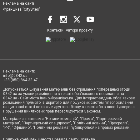
Реклама на сайті
Франшиза "CitySites"
Контакти
Автори проєкту
Реклама на сайті:
info@0342.ua
+38 (050) 864 33 47
Допускається цитування матеріалів без отримання попередньої згоди
0342.ua за умови розміщення в тексті обов'язкового посилання на
0342.ua - Сайт міста Івано-Франківська. Для інтернет-видань обов'язкове
розміщення прямого, відкритого для пошукових систем гіперпосилання
на цитовані статті не нижче другого абзацу в тексті або в якості джерела.
Порушення виняткових прав переслідується Законом.
Матеріали з плашками "Новини компаній", "Промо", "Партнерський
матеріал", "Партнерський спецпроєкт", "Політичні новини", "Пресреліз",
"PR", "Офіційно", "Політична реклама" публікуються на правах реклами.
Політика конфіденційності
Правила сайту
Правила