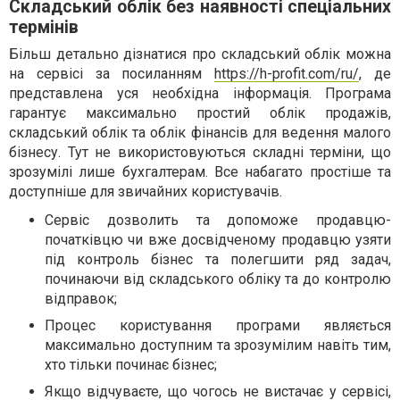
Складський облік без наявності спеціальних
термінів
Більш детально дізнатися про складський облік можна
на сервісі за посиланням
https://h-profit.com/ru/
, де
представлена уся необхідна інформація. Програма
гарантує максимально простий облік продажів,
складський облік та облік фінансів для ведення малого
бізнесу. Тут не використовуються складні терміни, що
зрозумілі лише бухгалтерам. Все набагато простіше та
доступніше для звичайних користувачів.
Сервіс дозволить та допоможе продавцю-
початківцю чи вже досвідченому продавцю узяти
під контроль бізнес та полегшити ряд задач,
починаючи від складського обліку та до контролю
відправок;
Процес користування програми являється
максимально доступним та зрозумілим навіть тим,
хто тільки починає бізнес;
Якщо відчуваєте, що чогось не вистачає у сервісі,