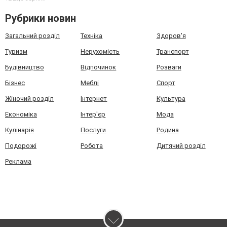
Рубрики новин
Загальний розділ
Техніка
Здоров'я
Туризм
Нерухомість
Транспорт
Будівництво
Відпочинок
Розваги
Бізнес
Меблі
Спорт
Жіночий розділ
Інтернет
Культура
Економіка
Інтер'єр
Мода
Кулінарія
Послуги
Родина
Подорожі
Робота
Дитячий розділ
Реклама