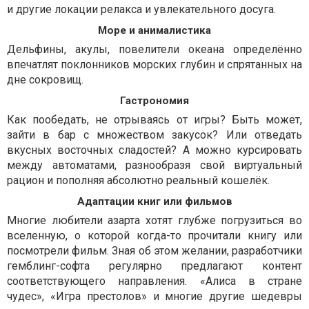
и другие локации релакса и увлекательного досуга.
Море и анималистика
Дельфины, акулы, повелители океана определённо
впечатлят поклонников морских глубин и спрятанных на
дне сокровищ.
Гастрономия
Как пообедать, не отрываясь от игры? Быть может,
зайти в бар с множеством закусок? Или отведать
вкусных восточных сладостей? А можно курсировать
между автоматами, разнообразя свой виртуальный
рацион и пополняя абсолютно реальный кошелёк.
Адаптации книг или фильмов
Многие любители азарта хотят глубже погрузиться во
вселенную, о которой когда-то прочитали книгу или
посмотрели фильм. Зная об этом желании, разработчики
гемблинг-софта регулярно предлагают контент
соответствующего направления. «Алиса в стране
чудес», «Игра престолов» и многие другие шедевры