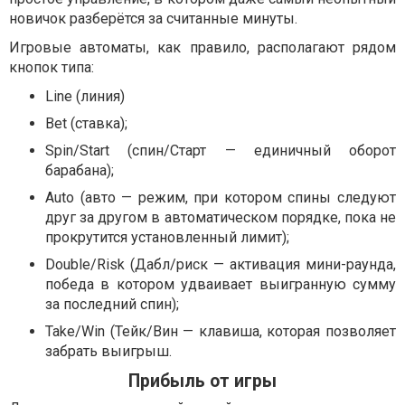
новичок разберётся за считанные минуты.
Игровые автоматы, как правило, располагают рядом
кнопок типа:
Line (линия)
Bet (ставка);
Spin/Start (спин/Старт — единичный оборот
барабана);
Auto (авто — режим, при котором спины следуют
друг за другом в автоматическом порядке, пока не
прокрутится установленный лимит);
Double/Risk (Дабл/риск — активация мини-раунда,
победа в котором удваивает выигранную сумму
за последний спин);
Take/Win (Тейк/Вин — клавиша, которая позволяет
забрать выигрыш.
Прибыль от игры