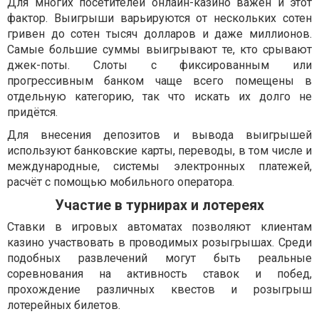
Для многих посетителей онлайн-казино важен и этот
фактор. Выигрыши варьируются от нескольких сотен
гривен до сотен тысяч долларов и даже миллионов.
Самые большие суммы выигрывают те, кто срывают
джек-поты. Слоты с фиксированным или
прогрессивным банком чаще всего помещены в
отдельную категорию, так что искать их долго не
придётся.
Для внесения депозитов и вывода выигрышей
используют банковские карты, переводы, в том числе и
международные, системы электронных платежей,
расчёт с помощью мобильного оператора.
Участие в турнирах и лотереях
Ставки в игровых автоматах позволяют клиентам
казино участвовать в проводимых розыгрышах. Среди
подобных развлечений могут быть реальные
соревнования на активность ставок и побед,
прохождение различных квестов и розыгрыш
лотерейных билетов.