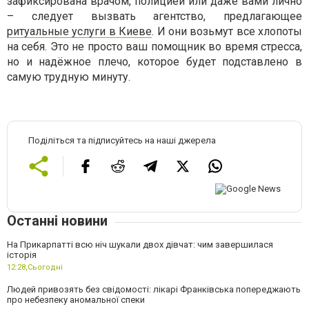
зафиксирована врачом, полицией или даже вами лично
– следует вызвать агентство, предлагающее
ритуальные услуги в Киеве
. И они возьмут все хлопоты
на себя. Это не просто ваш помощник во время стресса,
но и надёжное плечо, которое будет подставлено в
самую трудную минуту.
Поділіться та підписуйтесь на наші джерела
Останні новини
На Прикарпатті всю ніч шукали двох дівчат: чим завершилася
історія
12:28,
Сьогодні
Людей привозять без свідомості: лікарі Франківська попереджають
про небезпеку аномальної спеки