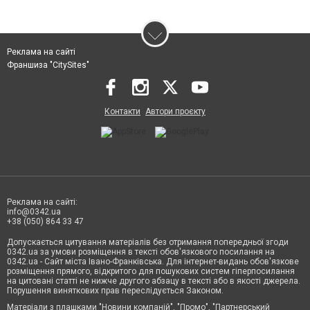
Реклама на сайті
Франшиза "CitySites"
Контакти
Автори проєкту
Реклама на сайті:
info@0342.ua
+38 (050) 864 33 47
Допускається цитування матеріалів без отримання попередньої згоди
0342.ua за умови розміщення в тексті обов'язкового посилання на
0342.ua - Сайт міста Івано-Франківська. Для інтернет-видань обов'язкове
розміщення прямого, відкритого для пошукових систем гіперпосилання
на цитовані статті не нижче другого абзацу в тексті або в якості джерела.
Порушення виняткових прав переслідується Законом.
Матеріали з плашками "Новини компаній", "Промо", "Партнерський