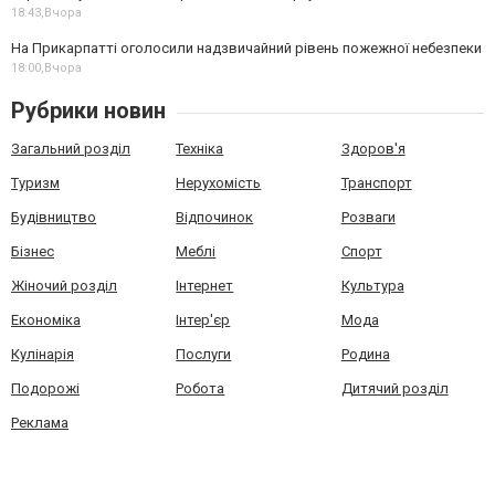
18:43,
Вчора
На Прикарпатті оголосили надзвичайний рівень пожежної небезпеки
18:00,
Вчора
Рубрики новин
Загальний розділ
Техніка
Здоров'я
Туризм
Нерухомість
Транспорт
Будівництво
Відпочинок
Розваги
Бізнес
Меблі
Спорт
Жіночий розділ
Інтернет
Культура
Економіка
Інтер'єр
Мода
Кулінарія
Послуги
Родина
Подорожі
Робота
Дитячий розділ
Реклама