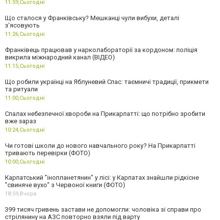
11:59,
Сьогодні
Що сталося у Франківську? Мешканці чули вибухи, деталі
з’ясовують
11:26,
Сьогодні
Франківець працював у нарколабораторії за кордоном: поліція
викрила міжнародний канал (ВІДЕО)
11:15,
Сьогодні
Що робили українці на Яблуневий Спас: таємничі традиції, прикмети
та ритуали
11:00,
Сьогодні
Спалах небезпечної хвороби на Прикарпатті: що потрібно зробити
вже зараз
10:24,
Сьогодні
Чи готові школи до нового навчального року? На Прикарпатті
тривають перевірки (ФОТО)
10:00,
Сьогодні
Карпатський "інопланетянин" у лісі: у Карпатах знайшли рідкісне
"свиняче вухо" з Червоної книги (ФОТО)
18:59,
Вчора
399 тисяч гривень застави не допомогли: чоловіка зі справи про
стрілянину на АЗС повторно взяли під варту