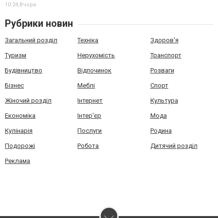
10:24,
Вчора
Рубрики новин
Загальний розділ
Техніка
Здоров'я
Туризм
Нерухомість
Транспорт
Будівництво
Відпочинок
Розваги
Бізнес
Меблі
Спорт
Жіночий розділ
Інтернет
Культура
Економіка
Інтер'єр
Мода
Кулінарія
Послуги
Родина
Подорожі
Робота
Дитячий розділ
Реклама