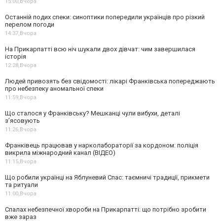
15:00,
Вчора
Останній подих спеки: синоптики попередили українців про різкий
перелом погоди
14:37,
Вчора
На Прикарпатті всю ніч шукали двох дівчат: чим завершилася
історія
12:28,
Вчора
Людей привозять без свідомості: лікарі Франківська попереджають
про небезпеку аномальної спеки
11:59,
Вчора
Що сталося у Франківську? Мешканці чули вибухи, деталі
з’ясовують
11:26,
Вчора
Франківець працював у нарколабораторії за кордоном: поліція
викрила міжнародний канал (ВІДЕО)
11:15,
Вчора
Що робили українці на Яблуневий Спас: таємничі традиції, прикмети
та ритуали
11:00,
Вчора
Спалах небезпечної хвороби на Прикарпатті: що потрібно зробити
вже зараз