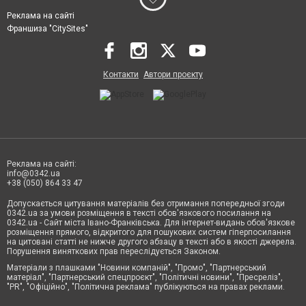
Реклама на сайті
Франшиза "CitySites"
Контакти
Автори проєкту
Реклама на сайті:
info@0342.ua
+38 (050) 864 33 47
Допускається цитування матеріалів без отримання попередньої згоди
0342.ua за умови розміщення в тексті обов'язкового посилання на
0342.ua - Сайт міста Івано-Франківська. Для інтернет-видань обов'язкове
розміщення прямого, відкритого для пошукових систем гіперпосилання
на цитовані статті не нижче другого абзацу в тексті або в якості джерела.
Порушення виняткових прав переслідується Законом.
Матеріали з плашками "Новини компаній", "Промо", "Партнерський
матеріал", "Партнерський спецпроєкт", "Політичні новини", "Пресреліз",
"PR", "Офіційно", "Політична реклама" публікуються на правах реклами.