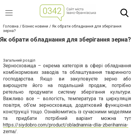
Головна
Бізнес новини
Як обрати обладнання для зберігання
зерна?
Як обрати обладнання для зберігання зерна?
Загальний розділ
Зерносховища – окрема категорія в сфері обладнання
комбікормових заводів та облаштування тваринного
господарства. Якщо ви закуповуєте зерно або
вирощуєте його на подальший продаж, потрібно
ретельно продумати систему зберігання культури.
Важливо все – вологість, температура та циркуляція
повітря, об’єм зерносховища, додатковий функціонал
конструкції тощо. Ознайомитись із сучасними моделями
та придбати потрібний варіант можна тут
https://siydobro.com/product/obladnannia-dlia-zberihannia-
zerna/
.