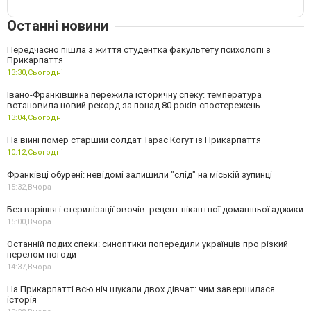
Останні новини
Передчасно пішла з життя студентка факультету психології з
Прикарпаття
13:30,
Сьогодні
Івано-Франківщина пережила історичну спеку: температура
встановила новий рекорд за понад 80 років спостережень
13:04,
Сьогодні
На війні помер старший солдат Тарас Когут із Прикарпаття
10:12,
Сьогодні
Франківці обурені: невідомі залишили "слід" на міській зупинці
15:32,
Вчора
Без варіння і стерилізації овочів: рецепт пікантної домашньої аджики
15:00,
Вчора
Останній подих спеки: синоптики попередили українців про різкий
перелом погоди
14:37,
Вчора
На Прикарпатті всю ніч шукали двох дівчат: чим завершилася
історія