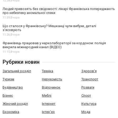
12:28,
Вчора
Людей привозять без свідомості: лікарі Франківська попереджають
про небезпеку аномальної спеки
11:59,
Вчора
Що сталося у Франківську? Мешканці чули вибухи, деталі
з’ясовують
11:26,
Вчора
Франківець працював у нарколабораторії за кордоном: поліція
викрила міжнародний канал (ВІДЕО)
11:15,
Вчора
Рубрики новин
Загальний розділ
Техніка
Здоров'я
Туризм
Нерухомість
Транспорт
Будівництво
Відпочинок
Розваги
Бізнес
Меблі
Спорт
Жіночий розділ
Інтернет
Культура
Економіка
Інтер'єр
Мода