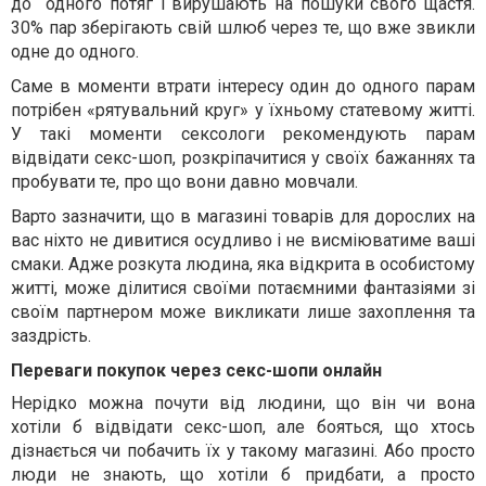
до
одного потяг і вирушають на пошуки свого щастя.
30% пар зберігають свій шлюб через те, що вже звикли
одне до одного.
Саме в моменти втрати інтересу один до одного парам
потрібен «рятувальний круг» у їхньому статевому житті.
У такі моменти сексологи рекомендують парам
відвідати секс-шоп, розкріпачитися у своїх бажаннях та
пробувати те, про що вони давно мовчали.
Варто зазначити, що в магазині товарів для дорослих на
вас ніхто не дивитися осудливо і не висміюватиме ваші
смаки. Адже розкута людина, яка відкрита в особистому
житті, може ділитися своїми потаємними фантазіями зі
своїм партнером може викликати лише захоплення та
заздрість.
Переваги покупок через секс-шопи онлайн
Нерідко можна почути від людини, що він чи вона
хотіли б відвідати секс-шоп, але бояться, що хтось
дізнається чи побачить їх у такому магазині. Або просто
люди не знають, що хотіли б придбати, а просто