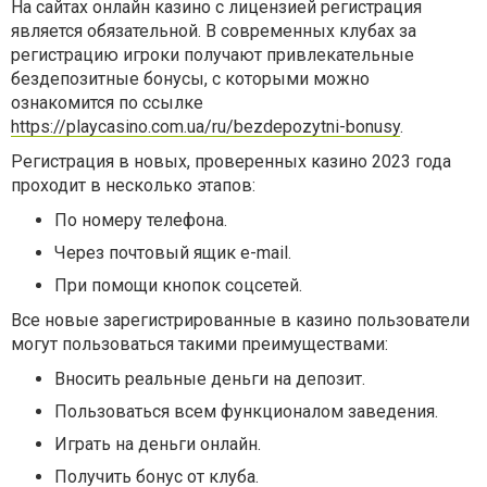
На сайтах онлайн казино с лицензией регистрация
является обязательной. В современных клубах
за
регистрацию игроки получают
привлекательные
бездепозитные бонусы, с которыми можно
ознакомится по ссылке
https://playcasino.com.ua/ru/bezdepozytni-bonusy
.
Регистрация в новых, проверенных казино 2023 года
проходит в несколько этапов:
По номеру телефона.
Через почтовый ящик
e
-
mail
.
При
помощи кнопок соцсетей.
Все новые зарегистрированные в казино пользователи
могут пользоваться такими преимуществами:
Вносить реальные деньги на депозит.
Пользоваться всем функционалом заведения.
Играть на деньги онлайн.
Получить бонус от клуба.