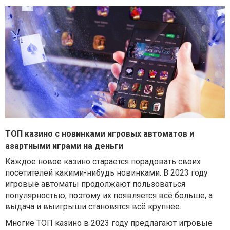
ТОП казино с новинками игровых автоматов и
азартными играми на деньги
Каждое новое казино старается порадовать своих
посетителей какими-нибудь новинками. В 2023 году
игровые автоматы продолжают пользоваться
популярностью, поэтому их появляется всё больше, а
выдача и выигрыши становятся всё крупнее.
Многие
ТОП казино в 2023 году предлагают игровые