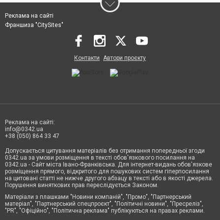
Реклама на сайті
Франшиза "CitySites"
Контакти
Автори проєкту
Реклама на сайті:
info@0342.ua
+38 (050) 864 33 47
Допускається цитування матеріалів без отримання попередньої згоди
0342.ua за умови розміщення в тексті обов'язкового посилання на
0342.ua - Сайт міста Івано-Франківська. Для інтернет-видань обов'язкове
розміщення прямого, відкритого для пошукових систем гіперпосилання
на цитовані статті не нижче другого абзацу в тексті або в якості джерела.
Порушення виняткових прав переслідується Законом.
Матеріали з плашками "Новини компаній", "Промо", "Партнерський
матеріал", "Партнерський спецпроєкт", "Політичні новини", "Пресреліз",
"PR", "Офіційно", "Політична реклама" публікуються на правах реклами.