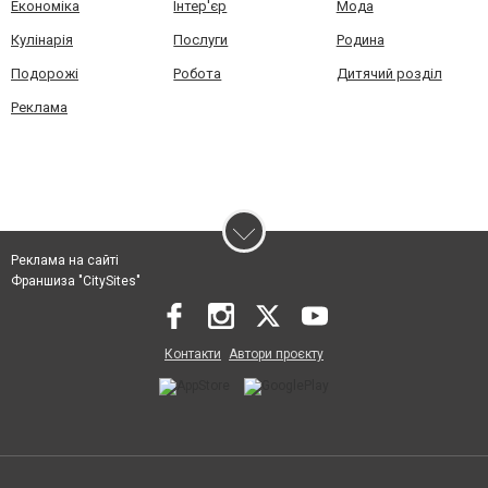
Економіка
Інтер'єр
Мода
Кулінарія
Послуги
Родина
Подорожі
Робота
Дитячий розділ
Реклама
Реклама на сайті
Франшиза "CitySites"
Контакти
Автори проєкту