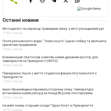
Останні новини
Мотоцикліст на переході травмував жінку: у місті ускладнений рух
17:40,
7 серпня
Після резонансного відео: "Нова пошта" шукає собаку та звільнила
причетних працівників
16:58,
7 серпня
Блаженніший Святослав освятив новий духовний простір для
семінаристів на Прикарпатті (ФОТО)
16:46,
7 серпня
Передчасно пішла з життя студентка факультету психології з
Прикарпаття
13:30,
7 серпня
Івано-Франківщина пережила історичну спеку: температура
встановила новий рекорд за понад 80 років спостережень
13:04,
7 серпня
На війні помер старший солдат Тарас Когут із Прикарпаття
10:12,
7 серпня