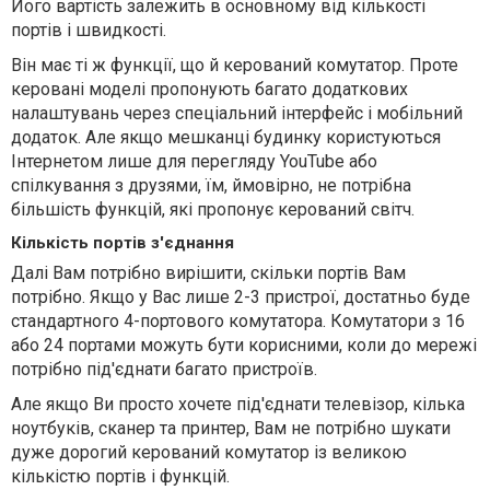
Його вартість залежить в основному від кількості
портів і швидкості.
Він має ті ж функції, що й керований комутатор. Проте
керовані моделі пропонують багато додаткових
налаштувань через спеціальний інтерфейс і мобільний
додаток. Але якщо мешканці будинку користуються
Інтернетом лише для перегляду YouTube або
спілкування з друзями, їм, ймовірно, не потрібна
більшість функцій, які пропонує керований світч.
Кількість портів з'єднання
Далі Вам потрібно вирішити, скільки портів Вам
потрібно. Якщо у Вас лише 2-3 пристрої, достатньо буде
стандартного 4-портового комутатора. Комутатори з 16
або 24 портами можуть бути корисними, коли до мережі
потрібно під'єднати багато пристроїв.
Але якщо Ви просто хочете під'єднати телевізор, кілька
ноутбуків, сканер та принтер, Вам не потрібно шукати
дуже дорогий керований комутатор із великою
кількістю портів і функцій.