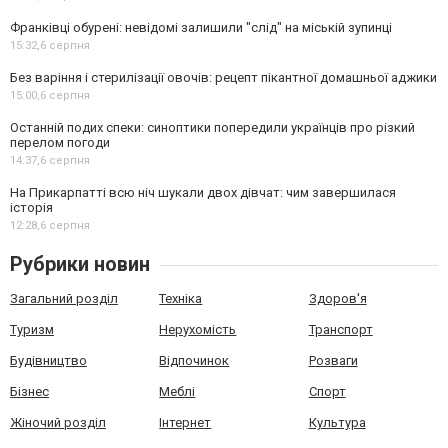
Франківці обурені: невідомі залишили "слід" на міській зупинці
15:32,
6 серпня
Без варіння і стерилізації овочів: рецепт пікантної домашньої аджики
15:00,
6 серпня
Останній подих спеки: синоптики попередили українців про різкий
перелом погоди
14:37,
6 серпня
На Прикарпатті всю ніч шукали двох дівчат: чим завершилася
історія
12:28,
6 серпня
Рубрики новин
Загальний розділ
Техніка
Здоров'я
Туризм
Нерухомість
Транспорт
Будівництво
Відпочинок
Розваги
Бізнес
Меблі
Спорт
Жіночий розділ
Інтернет
Культура